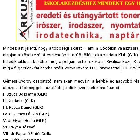
Mindez azt jelenti, hogy a többségi akarat – ami a Gödöllőn választásra
alapján a következő öt esztendőben a Gödöllői Lokálpatrióta Klub (GLK) 
hetedik ciklusát kezdheti meg a polgármesteri székben. Riválisai közül Ko
míg a függetlenként harcba szállt Vörös Istvánt 1.033 szavazattal (10,12 %) 
Gémesi György csapatától nem akart megválni a helybéliek nagyobb része,
abszolút többséggel – az alábbi jelöltek szereztek mandátumot:
I.
Szűcs Józsefné (GLK)
II.
Kis Antal (GLK)
III.
Pecze Dániel (GLK)
IV.
dr. Jeney László (GLK)
V.
dr. Györfi Beáta (GLK)
VI.
Pelyhe József
VII.
dr. Pappné Pintér Csilla