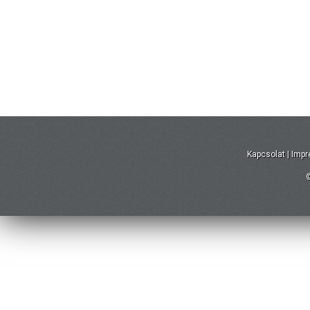
Kapcsolat
|
Imp
©