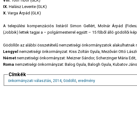
VIII.
Tóth Tibor (GLK)
IX.
Halász Levente (GLK)
X.
Varga Árpád (GLK)
A települési kompenzációs listáról Simon Gellért, Molnár Árpád (Fides
(Jobbik) lettek tagjai a – polgármesterrel együtt – 15 főből álló gödöllői kép
Gödöllőn az alábbi összetételű nemzetiségi önkormányzatok alakulhatnak
Lengyel
nemzetiségi önkormányzat: Kiss Zoltán Gyula, Mezővári Ottó Lász
Német
nemzetiségi önkormányzat: Meizner Sándor, Scherzinger Mária Edit, V
Roma
nemzetiségi önkormányzat: Balog Gyula, Balogh Gyula, Kubatov Já
Címkék
önkormányzati választás
,
2014
,
Gödöllő
,
eredmény