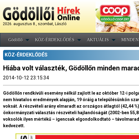
2026. augusztus 8., szombat, László
Gödöllő
KÖZ-ÉRDEKLŐDÉS
AKTUÁLIS
MINDEN
KÖZ-ÉRDEKLŐDÉS
Hiába volt választék, Gödöllőn minden marad
2014-10-12 23:15:34
Gödöllőn rendkívüli esemény nélkül zajlott le az október 12-i po
nem hivatalos eredmények alapján, 19 óráig a településünkön szav
voksát. A részvételi arány elmaradt az országos átlagtól (42,44 %
önkormányzati választás részvételi hajlandóságát (2002-ben 55,88
voksolók ilyen mértékű – igencsak elgondolkodtató – távolmara
kedvezett.