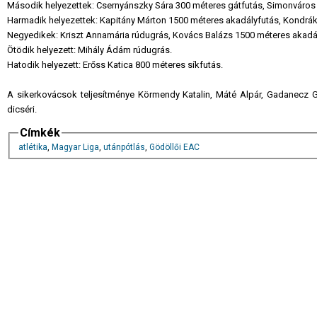
Második helyezettek: Csernyánszky Sára 300 méteres gátfutás, Simonváros
Harmadik helyezettek: Kapitány Márton 1500 méteres akadályfutás, Kondrák
Negyedikek: Kriszt Annamária rúdugrás, Kovács Balázs 1500 méteres akadá
Ötödik helyezett: Mihály Ádám rúdugrás.
Hatodik helyezett: Erőss Katica 800 méteres síkfutás.
A sikerkovácsok teljesítménye Körmendy Katalin, Máté Alpár, Gadanecz Gy
dicséri.
Címkék
atlétika
,
Magyar Liga
,
utánpótlás
,
Gödöllői EAC