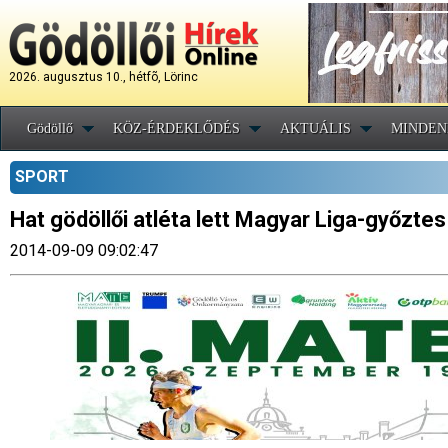
2026. augusztus 10., hétfõ, Lörinc
Gödöllő
KÖZ-ÉRDEKLŐDÉS
AKTUÁLIS
MINDEN
SPORT
Hat gödöllői atléta lett Magyar Liga-győztes
2014-09-09 09:02:47