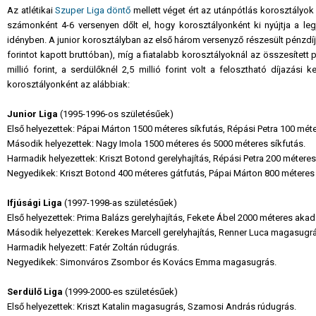
Az atlétikai
Szuper Liga döntő
mellett véget ért az utánpótlás korosztályo
számonként 4-6 versenyen dőlt el, hogy korosztályonként ki nyújtja a le
idényben. A junior korosztályban az első három versenyző részesült pénzdíj
forintot kapott bruttóban), míg a fiatalabb korosztályoknál az összesített p
millió forint, a serdülőknél 2,5 millió forint volt a felosztható díjazás
korosztályonként az alábbiak:
Junior Liga
(1995-1996-os születésűek)
Első helyezettek: Pápai Márton 1500 méteres síkfutás, Répási Petra 100 méte
Második helyezettek: Nagy Imola 1500 méteres és 5000 méteres síkfutás.
Harmadik helyezettek: Kriszt Botond gerelyhajítás, Répási Petra 200 métere
Negyedikek: Kriszt Botond 400 méteres gátfutás, Pápai Márton 800 méteres 
Ifjúsági Liga
(1997-1998-as születésűek)
Első helyezettek: Prima Balázs gerelyhajítás, Fekete Ábel 2000 méteres akad
Második helyezettek: Kerekes Marcell gerelyhajítás, Renner Luca magasugr
Harmadik helyezett: Fatér Zoltán rúdugrás.
Negyedikek: Simonváros Zsombor és Kovács Emma magasugrás.
Serdülő Liga
(1999-2000-es születésűek)
Első helyezettek: Kriszt Katalin magasugrás, Szamosi András rúdugrás.