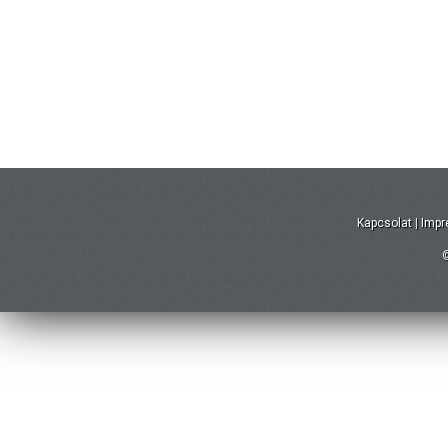
Kapcsolat
|
Imp
©