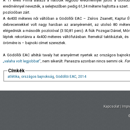
A 17 éves Prima Balázs a hatodik legjobb eredménnyel jutott a döntőbe
eredménnyel nevezték, a selejtezőben pedig 61,34 méterre hajította a szert. 
pozícióban zárt.
A 4x400 méteres női váltóban a Gödöllői EAC – Zsíros Zsanett, Kaptur É
debreceniekkel volt nagy harcban az aranyéremért, az utolsó 80 métere
elégedniük a második pozícióval (3:50,81 perc). A fiúk Pozsgai Dániel, Mó
léptek rekortánra a 4x400 méteres váltófutásban. Remekül taktikáztak, és 3
örömére is – bajnoki címet szereztek.
A Gödöllői EAC altétái tavaly hat aranyérmet nyertek az országos bajnoks
„valaha volt legjobbat”
, nem sikerült. Panaszra azonban nincs semmi ok.
For
Címkék
atlétika
,
országos bajnokság
,
Gödöllői EAC
,
2014
Kapcsolat
|
Imp
©