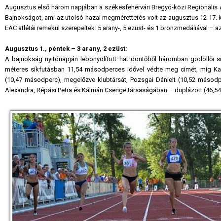
Augusztus első három napjában a székesfehérvári Bregyó-közi Regionális A
Bajnokságot, ami az utolsó hazai megmérettetés volt az augusztus 12-17. k
EAC atlétái remekül szerepeltek: 5 arany-, 5 ezüst- és 1 bronzmedáliával – a
Augusztus 1., péntek – 3 arany, 2 ezüst:
A bajnokság nyitónapján lebonyolított hat döntőből háromban gödöllői si
méteres síkfutásban 11,54 másodperces idővel védte meg címét, míg Karl
(10,47 másodperc), megelőzve klubtársát, Pozsgai Dánielt (10,52 másodp
Alexandra, Répási Petra és Kálmán Csenge társaságában – duplázott (46,54 