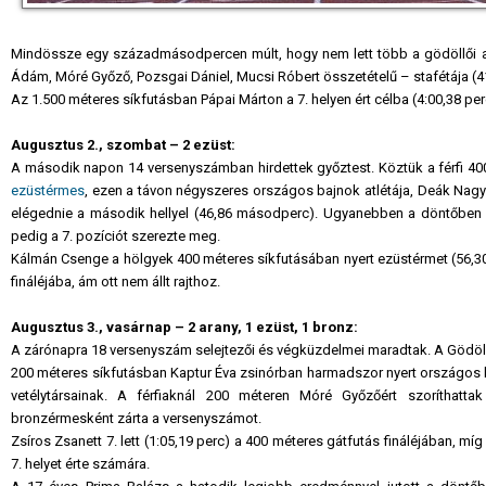
Mindössze egy századmásodpercen múlt, hogy nem lett több a gödöllői ar
Ádám, Móré Győző, Pozsgai Dániel, Mucsi Róbert összetételű – stafétája (4
Az 1.500 méteres síkfutásban Pápai Márton a 7. helyen ért célba (4:00,38 per
Augusztus 2., szombat – 2 ezüst:
A második napon 14 versenyszámban hirdettek győztest. Köztük a férfi 40
ezüstérmes
, ezen a távon négyszeres országos bajnok atlétája, Deák Nagy
elégednie a második hellyel (46,86 másodperc). Ugyanebben a döntőben 
pedig a 7. pozíciót szerezte meg.
Kálmán Csenge a hölgyek 400 méteres síkfutásában nyert ezüstérmet (56,30
fináléjába, ám ott nem állt rajthoz.
Augusztus 3., vasárnap – 2 arany, 1 ezüst, 1 bronz:
A zárónapra 18 versenyszám selejtezői és végküzdelmei maradtak. A Gödöllői
200 méteres síkfutásban Kaptur Éva zsinórban harmadszor nyert országos 
vetélytársainak. A férfiaknál 200 méteren Móré Győzőért szoríthatta
bronzérmesként zárta a versenyszámot.
Zsíros Zsanett 7. lett (1:05,19 perc) a 400 méteres gátfutás fináléjában, m
7. helyet érte számára.