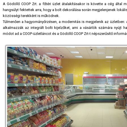
A Gödöllő COOP Zrt. a főtéri üzlet átalakításakor is követte a cég által már
hangsúlyt fektettek arra, hogy a bolt dekorálása során megjelenjenek lokál
közösségi terekként is működnek.
Túlmenően a hagyományőrzésen, a modernitás is megjelenik az üzletben: 
alkalmazzák az integrált bolti kijelzőket, ami a vásárlók számára nyújt h
módot ad a COOP-üzletláncot és a Gödöllő COOP Zrt-t népszerűsítő informác