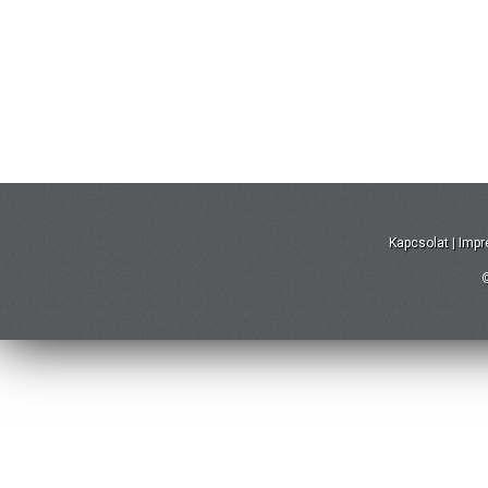
Kapcsolat
|
Imp
©