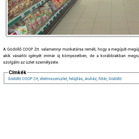
A Gödöllő COOP Zrt. valamennyi munkatársa reméli, hogy a megújult-megúju
akik vásárlói igényét immár új környezetben, de a korábbiakban megszo
szolgálni az üzlet személyzete.
Címkék
Gödöllő COOP Zrt
,
élelmiszerüzlet
,
felújítás
,
áruház
,
főtér
,
Gödöllő