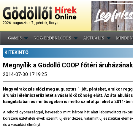
2026. augusztus 7., péntek, Ibolya
Gödöllő
KÖZ-ÉRDEKLŐDÉS
AKTUÁLIS
MINDEN
KITEKINTŐ
Megnyílik a Gödöllő COOP főtéri áruházának
2014-07-30 17:19:25
Nagy várakozás előzi meg augusztus 1-jét, pénteket, amikor regg
áruházi élelmiszerüzletét a vásárlóközönség előtt. Az átalakulás
hangulatában és minőségében is méltó színfoltja lehet a 2011-ben 
A rekord gyorsasággal, kevesebb mint három hét alatt lebonyolított rekonst
korszerű üzletviteli elvek szerinti új elrendezés, valamint új esztétikai elem
és a vásárlási élményt.