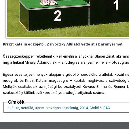
Kriszt Katalin edzőjétől, Zsivóczky Attilától vette át az aranyérmet
Összegzésképpen feltétlenül ki kell emelni a lányoknál Glaser Zinát, aki 
míg a fiúknál Mihályi Ádámot, aki – a rúdugrás aranyérme mellé – ötösugrásb
Egész éves teljesítményük alapján a gödöllői serdülőkorú atléták közül
rúdugrók és Kriszt Katalin magasugró – kaptak meghívást a szövetség ált
Melléjük csatlakozik az ifjúsági korosztályból Kovács Emma és Renner L
szakosztály különböző korosztályos válogatottjainak száma.
Címkék
atlétika
,
serdülő
,
újonc
,
országos bajnokság
,
2014
,
Gödöllői EAC