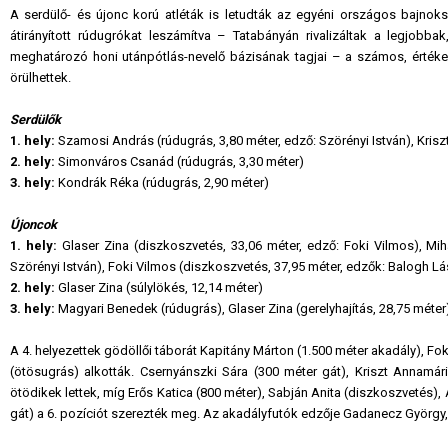
A serdülő- és újonc korú atléták is letudták az egyéni országos bajnoks
átirányított rúdugrókat leszámítva – Tatabányán rivalizáltak a legjobb
meghatározó honi utánpótlás-nevelő bázisának tagjai – a számos, értéke
örülhettek.
Serdülők
1. hely:
Szamosi András (rúdugrás, 3,80 méter, edző: Szörényi István), Kriszt
2. hely:
Simonváros Csanád (rúdugrás, 3,30 méter)
3. hely:
Kondrák Réka (rúdugrás, 2,90 méter)
Újoncok
1. hely:
Glaser Zina (diszkoszvetés, 33,06 méter, edző: Foki Vilmos), Mih
Szörényi István), Foki Vilmos (diszkoszvetés, 37,95 méter, edzők: Balogh Lá
2. hely:
Glaser Zina (súlylökés, 12,14 méter)
3. hely:
Magyari Benedek (rúdugrás), Glaser Zina (gerelyhajítás, 28,75 méter
A 4. helyezettek gödöllői táborát Kapitány Márton (1.500 méter akadály), Fok
(ötösugrás) alkották. Csernyánszki Sára (300 méter gát), Kriszt Annamári
ötödikek lettek, míg Erős Katica (800 méter), Sabján Anita (diszkoszvetés),
gát) a 6. pozíciót szerezték meg. Az akadályfutók edzője Gadanecz György, a