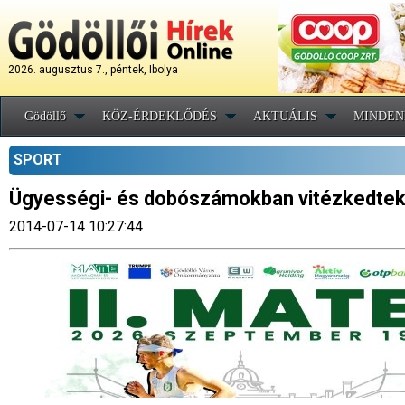
2026. augusztus 7., péntek, Ibolya
Gödöllő
KÖZ-ÉRDEKLŐDÉS
AKTUÁLIS
MINDEN
SPORT
Ügyességi- és dobószámokban vitézkedtek a
2014-07-14 10:27:44