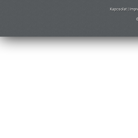
Kapcsolat
|
Imp
©