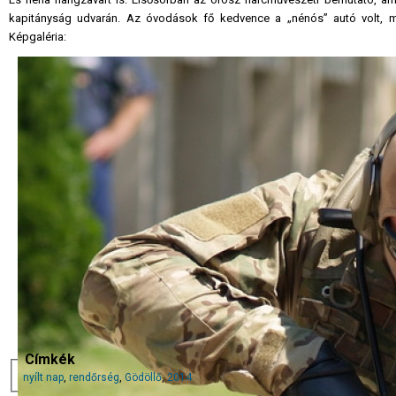
kapitányság udvarán. Az óvodások fő kedvence a „nénós” autó volt, mi
Képgaléria:
Címkék
nyílt nap
,
rendőrség
,
Gödöllő
,
2014