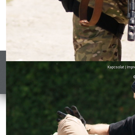
Kapcsolat
|
Imp
©