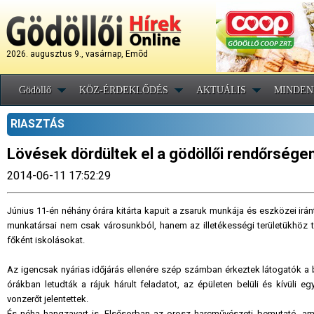
2026. augusztus 9., vasárnap, Emõd
Gödöllő
KÖZ-ÉRDEKLŐDÉS
AKTUÁLIS
MINDEN
RIASZTÁS
Lövések dördültek el a gödöllői rendőrsége
2014-06-11 17:52:29
Június 11-én néhány órára kitárta kapuit a zsaruk munkája és eszközei irá
munkatársai nem csak városunkból, hanem az illetékességi területükhöz ta
főként iskolásokat.
Az igencsak nyárias időjárás ellenére szép számban érkeztek látogatók a
órákban letudták a rájuk hárult feladatot, az épületen belüli és kívüli
vonzerőt jelentettek.
És néha hangzavart is. Elsősorban az orosz harcművészeti bemutató, ami