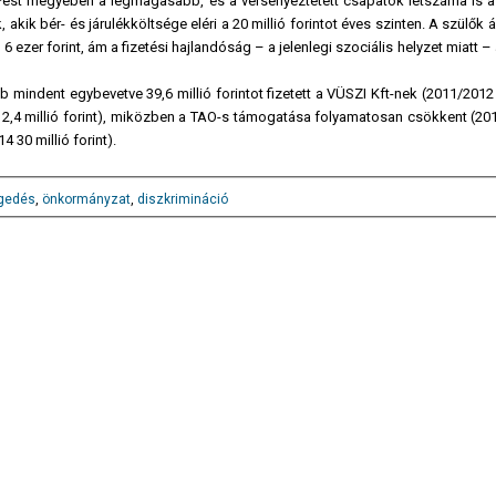
Pest megyében a legmagasabb, és a versenyeztetett csapatok létszáma is a
k bér- és járulékköltsége eléri a 20 millió forintot éves szinten. A szülők ált
 ezer forint, ám a fizetési hajlandóság – a jelenlegi szociális helyzet miatt – al
 mindent egybevetve 39,6 millió forintot fizetett a VÜSZI Kft-nek (2011/2012 
14 2,4 millió forint), miközben a TAO-s támogatása folyamatosan csökkent (2
4 30 millió forint).
gedés
,
önkormányzat
,
diszkrimináció