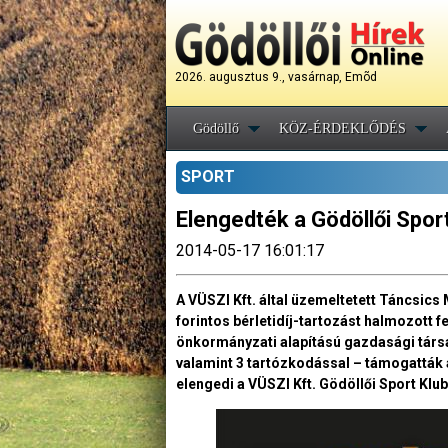
2026. augusztus 9., vasárnap, Emõd
Gödöllő
KÖZ-ÉRDEKLŐDÉS
SPORT
Elengedték a Gödöllői Sport
2014-05-17 16:01:17
A VÜSZI Kft. által üzemeltetett Táncsics 
forintos bérletidíj-tartozást halmozott 
önkormányzati alapítású gazdasági társas
valamint 3 tartózkodással – támogatták a
elengedi a VÜSZI Kft. Gödöllői Sport Klub