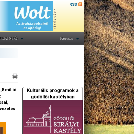
RSS
TEKINTŐ
Keresés
,8 millió
Kulturális programok a
z
gödöllői kastélyban
ssal,
svezetés