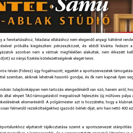
y a fenntartásához, feladatai ellátáshoz nem elegendő anyagi háttérrel rend
sével próbálta kiegészíteni pénzeszközeit, és ebből kívánta fedezni a
 pályázatok azonban nem a vártnak megfelelően alakultak, nem érkezett kel
(ott) ez irányú fizetési kötelezettségének eleget tenni.
örös István (Fidesz) úgy fogalmazott, egyetért a sportszervezetek támogatás
zettel szemben, akiknek lehetnek hasonló gondjai, és ők nem kapnak ilyen se
ndván: tulajdonképpen nem tartozás elengedéséről van szó, hanem arról, hog
ub által elnyert TAO-támogatásból megvalósult fejlesztés (új műfüves pálya 
ekedésének elismeréséről. A polgármester azt is hozzátette, hogy a klubnak
atosan felmerülő rezsiköltségekhez igazodó bérleti díjat, ami havi nettó 400 ez
rportálunkhoz eljuttatott tájékoztatása szerint a sportszervezet utánpótlás