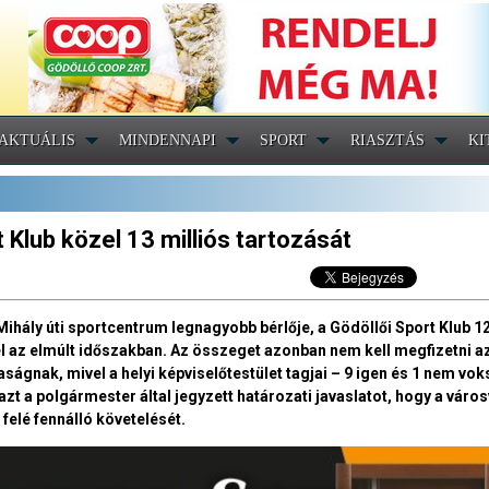
AKTUÁLIS
MINDENNAPI
SPORT
RIASZTÁS
KI
 Klub közel 13 milliós tartozását
Mihály úti sportcentrum legnagyobb bérlője, a Gödöllői Sport Klub 12
fel az elmúlt időszakban. Az összeget azonban nem kell megfizetni a
ágnak, mivel a helyi képviselőtestület tagjai – 9 igen és 1 nem vok
zt a polgármester által jegyzett határozati javaslatot, hogy a váro
 felé fennálló követelését.