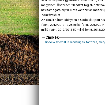
szakosztályának gyereklétszáma 320 fő, ami 
megyében. Összesen 20 edzőt foglalkoztatnak, aki
havi támogató díj 2008 óta változatlan mértékű, 6
70 százalékot.
Az elmúlt három idényben a Gödöllői Sport Klub
forint, 2012/2013 13,25 millió forint, 2013/20
millió forint, 2012/2013 50 millió forint, 2013/201
Címkék
Gödöllői Sport Klub
,
labdarúgás
,
tartozás
,
elen