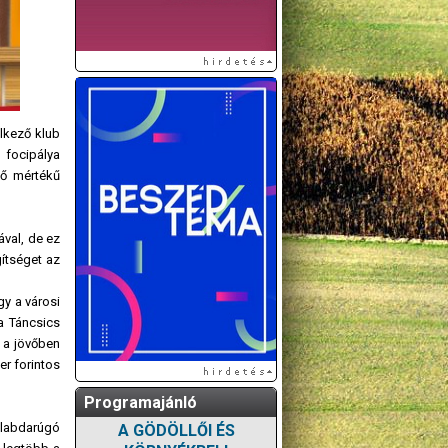
elkező klub
 focipálya
lő mértékű
ával, de ez
gítséget az
y a városi
a Táncsics
 a jövőben
er forintos
Programajánló
 labdarúgó
A GÖDÖLLŐI ÉS