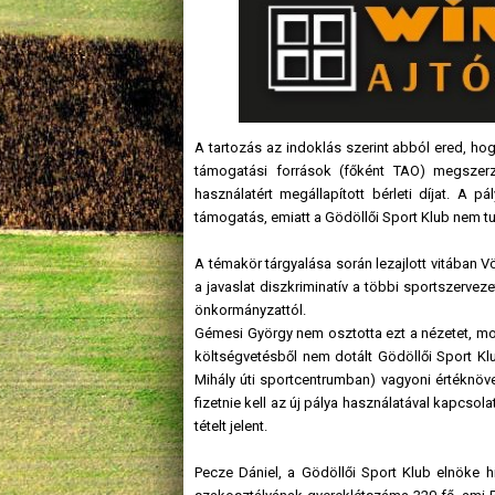
A tartozás az indoklás szerint abból ered, hog
támogatási források (főként TAO) megszerzé
használatért megállapított bérleti díjat. A
támogatás, emiatt a Gödöllői Sport Klub nem tud
A témakör tárgyalása során lezajlott vitában V
a javaslat diszkriminatív a többi sportszerve
önkormányzattól.
Gémesi György nem osztotta ezt a nézetet, mo
költségvetésből nem dotált Gödöllői Sport Kl
Mihály úti sportcentrumban) vagyoni értéknöv
fizetnie kell az új pálya használatával kapcsol
tételt jelent.
Pecze Dániel, a Gödöllői Sport Klub elnöke hí