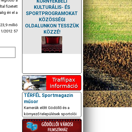
 legtöbb a
KÖRNYÉKBELI
al fizetett
KULTURÁLIS- ÉS
ig éri el a
SPORTPROGRAMOKAT
KÖZÖSSÉGI
23,9 millió
OLDALUNKON TESSZÜK
011/2012 57
KÖZZÉ!
TÉRFÉL Sportmagazin
műsor
Kamerák előtt Gödöllő és a
környező települések sportolói