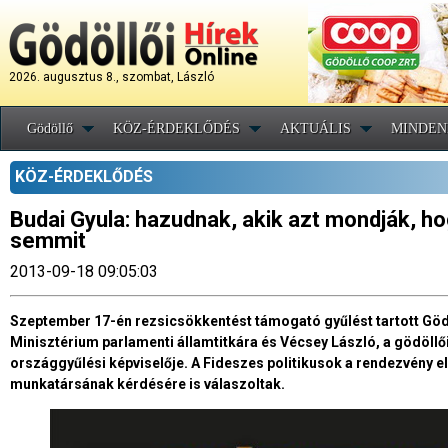
2026. augusztus 8., szombat, László
Gödöllő
KÖZ-ÉRDEKLŐDÉS
AKTUÁLIS
MINDEN
KÖZ-ÉRDEKLŐDÉS
Budai Gyula: hazudnak, akik azt mondják, h
semmit
2013-09-18 09:05:03
Szeptember 17-én rezsicsökkentést támogató gyűlést tartott Gödöl
Minisztérium parlamenti államtitkára és Vécsey László, a gödöll
országgyűlési képviselője. A Fideszes politikusok a rendezvény elő
munkatársának kérdésére is válaszoltak.