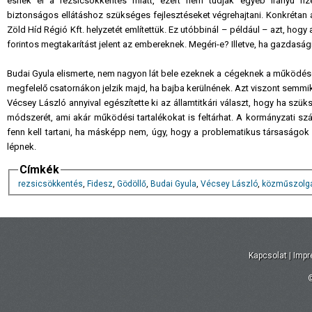
esnek el a rezsicsökkentés miatt, ezért nem tudják egyéb irányú fizeté
biztonságos ellátáshoz szükséges fejlesztéseket végrehajtani. Konkrétan a
Zöld Híd Régió Kft. helyzetét említettük. Ez utóbbinál – például – azt, hogy
forintos megtakarítást jelent az embereknek. Megéri-e? Illetve, ha gazdaság
Budai Gyula elismerte, nem nagyon lát bele ezeknek a cégeknek a működés
megfelelő csatornákon jelzik majd, ha bajba kerülnének. Azt viszont sem
Vécsey László annyival egészítette ki az államtitkári választ, hogy ha szük
módszerét, ami akár működési tartalékokat is feltárhat. A kormányzati sz
fenn kell tartani, ha másképp nem, úgy, hogy a problematikus társaságo
lépnek.
Címkék
rezsicsökkentés
,
Fidesz
,
Gödöllő
,
Budai Gyula
,
Vécsey László
,
közműszolgá
Kapcsolat
|
Imp
©