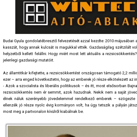
Budai Gyula gondolatébresztő felvezetését azzal kezdte: 2010 májusában az
kasszát, hogy annak kulcsát is magukkal vitték. Gazdaságilag szétzilált v
helyzetből kellett felállni. Hogy miért most lett aktuális a rezsicsökken
jelenlegi gazdasági mutatóit.
Az államtitkár kifejtette, a rezsicsökkentést országosan támogató 2,2 milli
ezer – arra enged következtetni, hogy az emberek jó része elkötelezett az i
- Azok a szocialista és liberális politikusok – és itt, most elsősorban Ba
rezsicsökkentés nem ér semmit, azok hazudnak. Nekik nem a saját jöved
élnek náluk szerényebb jövedelemmel rendelkező emberek – szögezte le
ellenzék jó része nyolc évig kormányon volt, ha úgy tetszik a pályán já
most meg a partvonalon kívülről kiabálnak be.