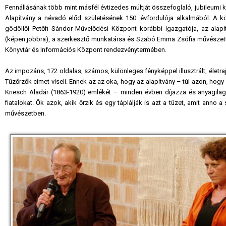
Fennállásának több mint másfél évtizedes múltját összefoglaló, jubileumi k
Alapítvány a névadó előd születésének 150. évfordulója alkalmából. A kö
gödöllői Petőfi Sándor Művelődési Központ korábbi igazgatója, az alapít
(képen jobbra), a szerkesztő munkatársa és Szabó Emma Zsófia művészett
Könyvtár és Információs Központ rendezvénytermében.
Az impozáns, 172 oldalas, számos, különleges fényképpel illusztrált, életr
Tűzőrzők címet viseli. Ennek az az oka, hogy az alapítvány – túl azon, hogy
Kriesch Aladár (1863-1920) emlékét – minden évben díjazza és anyagilag
fiatalokat. Ők azok, akik őrzik és egy táplálják is azt a tüzet, amit anno 
művészetben.