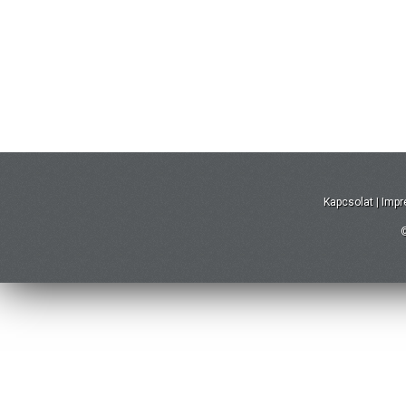
Kapcsolat
|
Imp
©