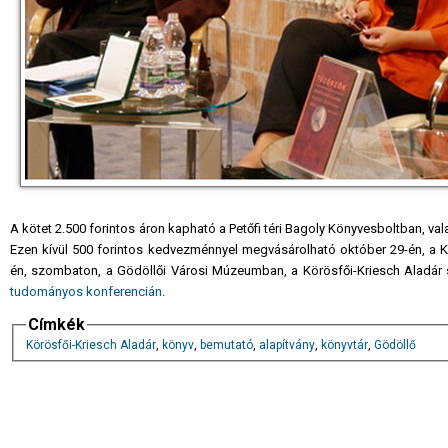
A kötet 2.500 forintos áron kapható a Petőfi téri Bagoly Könyvesboltban, v
Ezen kívül 500 forintos kedvezménnyel megvásárolható október 29-én, a K
én, szombaton, a Gödöllői Városi Múzeumban, a Körösfői-Kriesch Aladár
tudományos konferencián
.
Címkék
Körösfői-Kriesch Aladár
,
könyv
,
bemutató
,
alapítvány
,
könyvtár
,
Gödöllő