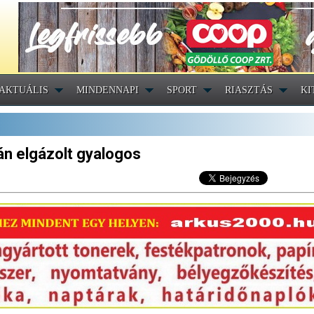
AKTUÁLIS
MINDENNAPI
SPORT
RIASZTÁS
KI
án elgázolt gyalogos