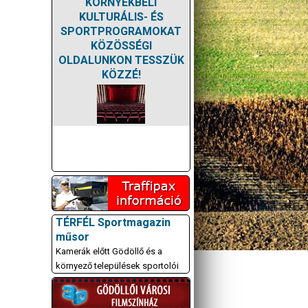
KÖRNYÉKBELI
KULTURÁLIS- ÉS
SPORTPROGRAMOKAT
KÖZÖSSÉGI
OLDALUNKON TESSZÜK
KÖZZÉ!
TÉRFÉL Sportmagazin
műsor
Kamerák előtt Gödöllő és a
környező települések sportolói