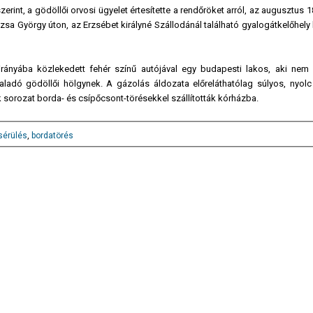
rint, a gödöllői orvosi ügyelet értesítette a rendőröket arról, az augusztus 1
ózsa György úton, az Erzsébet királyné Szállodánál található gyalogátkelőhel
rányába közlekedett fehér színű autójával egy budapesti lakos, aki nem b
haladó gödöllői hölgynek. A gázolás áldozata előreláthatólag súlyos, nyolc
 sorozat borda- és csípőcsont-törésekkel szállították kórházba.
sérülés
,
bordatörés