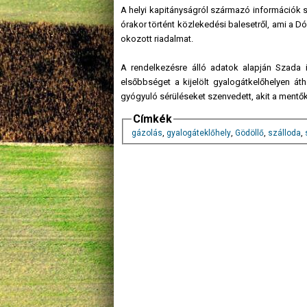
A helyi kapitányságról származó információk sze
órakor történt közlekedési balesetről, ami a D
okozott riadalmat.
A rendelkezésre álló adatok alapján Szada i
elsőbbséget a kijelölt gyalogátkelőhelyen át
gyógyuló sérüléseket szenvedett, akit a mentők
Címkék
gázolás
,
gyalogáteklőhely
,
Gödöllő
,
szálloda
,