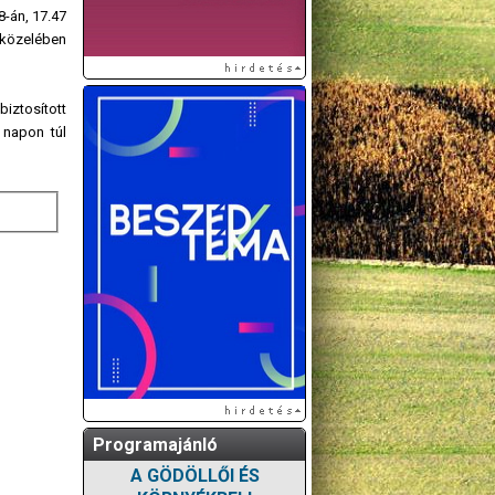
8-án, 17.47
y közelében
iztosított
 napon túl
Programajánló
A GÖDÖLLŐI ÉS