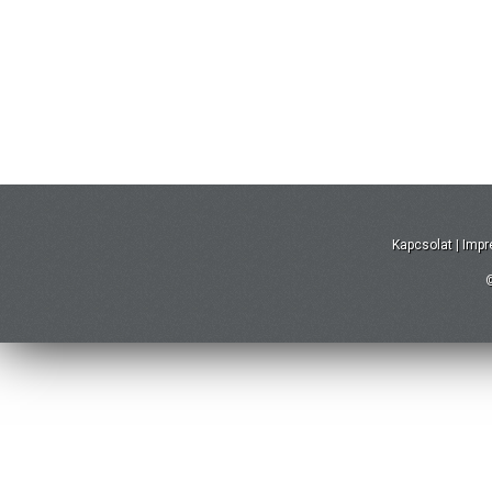
Kapcsolat
|
Imp
©