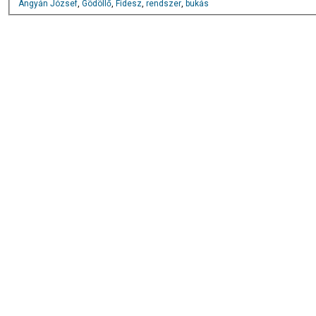
Ángyán József
,
Gödöllő
,
Fidesz
,
rendszer
,
bukás