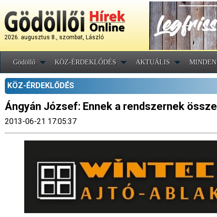
2026. augusztus 8., szombat, László
Gödöllő
KÖZ-ÉRDEKLŐDÉS
AKTUÁLIS
MINDEN
KÖZ-ÉRDEKLŐDÉS
Ángyán József: Ennek a rendszernek össze k
2013-06-21 17:05:37