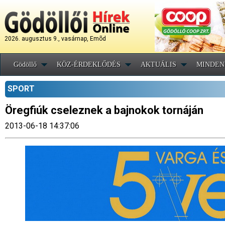
2026. augusztus 9., vasárnap, Emõd
Gödöllő
KÖZ-ÉRDEKLŐDÉS
AKTUÁLIS
MINDEN
SPORT
Öregfiúk cseleznek a bajnokok tornáján
2013-06-18 14:37:06