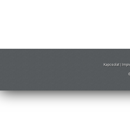
Kapcsolat
|
Imp
©