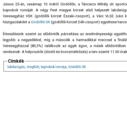
Június 23-án, vasárnap 10 órától Gödöllőn, a Táncsics Mihály úti sport
bajnokok tornáját. A négy Pest megyei körzet első helyezett labdarúg
Veresegyház VSK (gödöllői körzet Északi-csoport), a Váci VLSE (váci kör
házigazdaként a
Gödöllői SK
(gödöllői körzet Déli-csoport) együttese harco
Értesülésünk szerint az elődöntők párosítása az eredményességi együttha
legjobb a negyedikkel, míg a második a harmadikkal meccsel a fináléb
Veresegyházzal (83,3%) találkozik az egyik ágon, a másik elődöntőben
rendeznek.
A helyosztók (döntő és bronzmérkőzés) a terv szerint 11.30 ór
Címkék
labdarúgás
,
öregfiúk
,
bajnokok tornája
,
Gödöllői SK