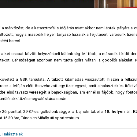
ni a mérkőzést, de a katasztrofális időjárás miatt akkor nem léptek pályára a 
áltozott, hogy a második helyen tanyázó hazaiak a feljutásért, városunk tize
éért harcol.
i a két csapat között helyezésbeli különbség. Mi több, a második félidő der
átékot. Lehetőségeit azonban nem tudta gólra váltani a gödöllői alakulat.
vetett a GSK társulata. A túlzott kitámadás visszaütött, hiszen a fellazu
ccel a lefújás előtt összehozott egy tizenegyest, amit a halásztelkiek ítéletv
edte első tavaszi vereségét a bajnokságban, ám ennél is fájóbb, hogy fonto
lkerülő célkitűzés megvalósítása során.
 26 ponttal, 29-37-es gólkülönbséggel a bajnoki tabella
10. helyén
áll.
K
t 15.30 óra, Táncsics Mihály úti sportcentrum.
K
,
Halásztelek