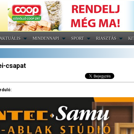
AKTUÁLIS
MINDENNAPI
SPORT
RIASZTÁS
KI
ei-csapat
rduló: