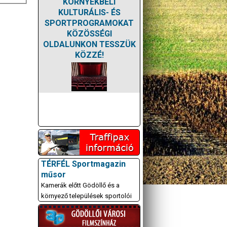
KÖRNYÉKBELI
KULTURÁLIS- ÉS
SPORTPROGRAMOKAT
KÖZÖSSÉGI
OLDALUNKON TESSZÜK
KÖZZÉ!
TÉRFÉL Sportmagazin
műsor
Kamerák előtt Gödöllő és a
környező települések sportolói