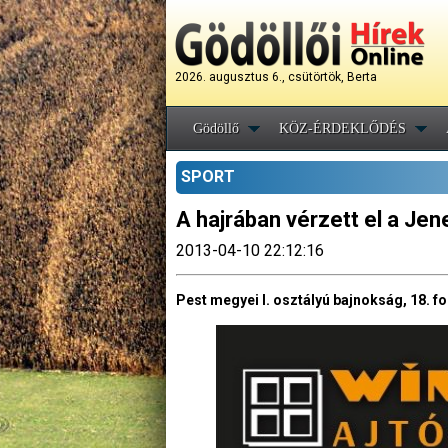
2026. augusztus 6., csütörtök, Berta
Gödöllő
KÖZ-ÉRDEKLŐDÉS
SPORT
A hajrában vérzett el a Jen
2013-04-10 22:12:16
Pest megyei I. osztályú bajnokság, 18. fo