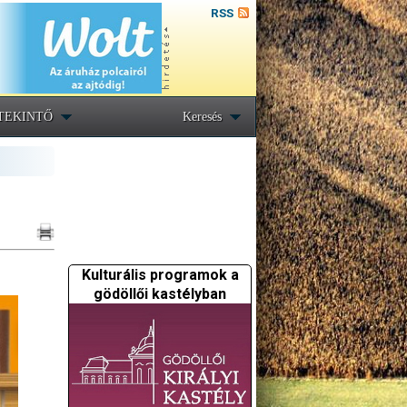
RSS
TEKINTŐ
Keresés
Kulturális programok a
gödöllői kastélyban