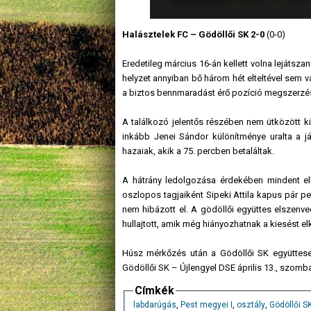
Halásztelek FC – Gödöllői SK 2-0
(0-0)
Eredetileg március 16-án kellett volna lejátsza
helyzet annyiban bő három hét elteltével sem v
a biztos bennmaradást érő pozíció megszerzés
A találkozó jelentős részében nem ütközött k
inkább Jenei Sándor különítménye uralta a j
hazaiak, akik a 75. percben betaláltak.
A hátrány ledolgozása érdekében mindent elkö
oszlopos tagjaiként Sipeki Attila kapus pár per
nem hibázott el. A gödöllői együttes elszenv
hullajtott, amik még hiányozhatnak a kiesést e
Húsz mérkőzés után a Gödöllői SK együttese
Gödöllői SK – Újlengyel DSE április 13., szomba
Címkék
labdarúgás
,
Pest megyei I
,
osztály
,
Gödöllői S