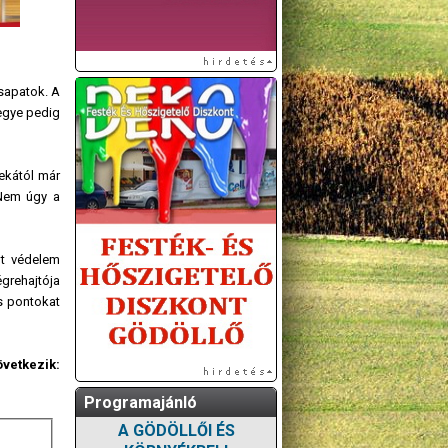
csapatok. A
negye pedig
ekától már
 Nem úgy a
lt védelem
égrehajtója
s pontokat
övetkezik:
Programajánló
A GÖDÖLLŐI ÉS