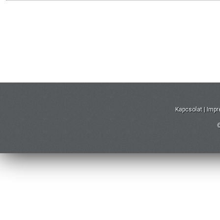
Kapcsolat
|
Imp
©