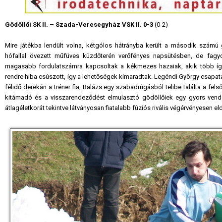
Gödöllői SK II. – Szada-Veresegyház VSK II. 0-3
(0-2)
Mire játékba lendült volna, kétgólos hátrányba került a második számú g
hófallal övezett műfüves küzdőterén verőfényes napsütésben, de fagyos
magasabb fordulatszámra kapcsoltak a kékmezes hazaiak, akik több ígér
rendre hiba csúszott, így a lehetőségek kimaradtak. Legéndi György csapat
félidő derekán a tréner fia, Balázs egy szabadrúgásból telibe találta a felső 
kitámadó és a visszarendeződést elmulasztó gödöllőiek egy gyors ven
átlagéletkorát tekintve látványosan fiatalabb fúziós rivális végérvényesen e