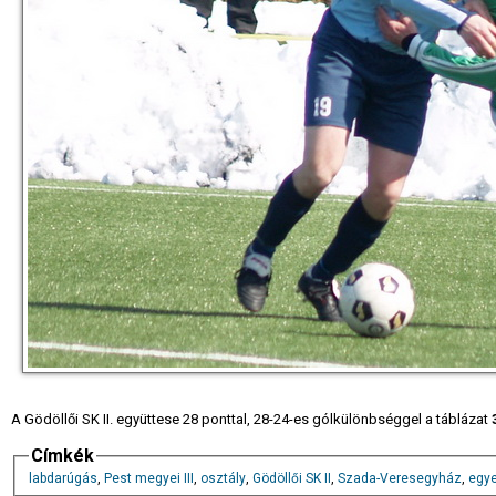
A Gödöllői SK II. együttese 28 ponttal, 28-24-es gólkülönbséggel a táblázat
Címkék
labdarúgás
,
Pest megyei III
,
osztály
,
Gödöllői SK II
,
Szada-Veresegyház
,
egy