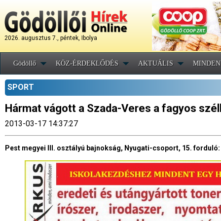
2026. augusztus 7., péntek, Ibolya
Gödöllő
KÖZ-ÉRDEKLŐDÉS
AKTUÁLIS
MINDEN
SPORT
Hármat vágott a Szada-Veres a fagyos szé
2013-03-17 14:37:27
Pest megyei III. osztályú bajnokság, Nyugati-csoport, 15. forduló: