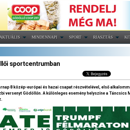
AKTUÁLIS
MINDENNAPI
SPORT
RIASZTÁS
KI
llői sportcentrumban
rnap 8 közép-európai és hazai csapat részvételével, első alkalomm
zbi versenyt Gödöllőn. A különleges esemény helyszíne a Táncsics M
z.