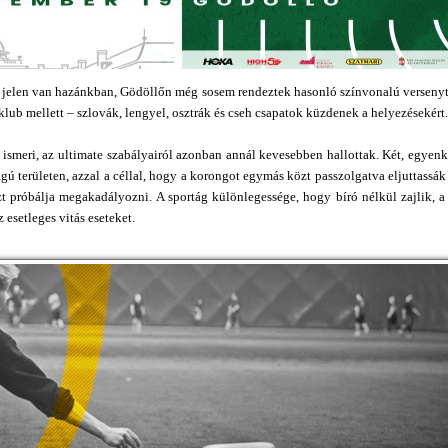
ede jelen van hazánkban, Gödöllőn még sosem rendeztek hasonló színvonalú versenyt
lub mellett – szlovák, lengyel, osztrák és cseh csapatok küzdenek a helyezésekért.
 ismeri, az ultimate szabályairól azonban annál kevesebben hallottak. Két, egyenk
gú területen, azzal a céllal, hogy a korongot egymás közt passzolgatva eljuttassák
zt próbálja megakadályozni. A sportág különlegessége, hogy bíró nélkül zajlik, a
 esetleges vitás eseteket.