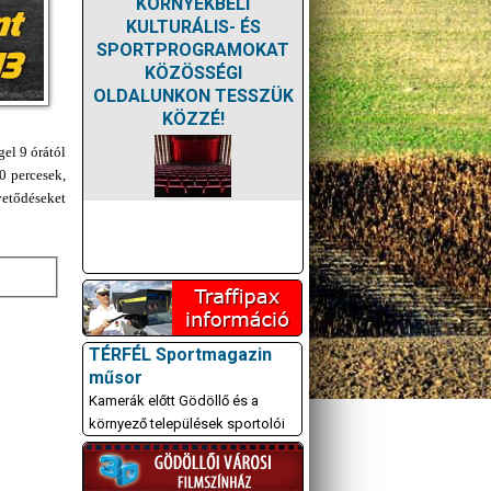
KÖRNYÉKBELI
KULTURÁLIS- ÉS
SPORTPROGRAMOKAT
KÖZÖSSÉGI
OLDALUNKON TESSZÜK
KÖZZÉ!
el 9 órától
0 percesek,
vetődéseket
TÉRFÉL Sportmagazin
műsor
Kamerák előtt Gödöllő és a
környező települések sportolói