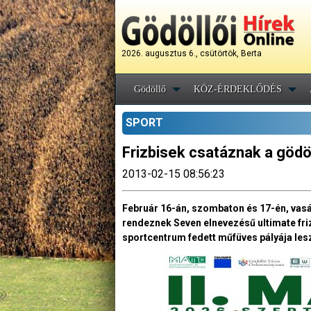
2026. augusztus 6., csütörtök, Berta
Gödöllő
KÖZ-ÉRDEKLŐDÉS
SPORT
Frizbisek csatáznak a gödö
2013-02-15 08:56:23
Február 16-án, szombaton és 17-én, vasá
rendeznek Seven elnevezésű ultimate fri
sportcentrum fedett műfüves pályája les