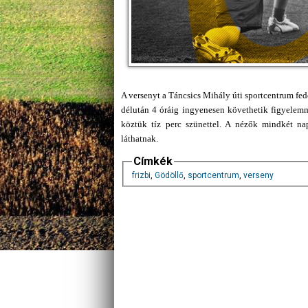
A versenyt a Táncsics Mihály úti sportcentrum fe
délután 4 óráig ingyenesen követhetik figyelemm
köztük tíz perc szünettel. A nézők mindkét nap
láthatnak.
Címkék
frizbi
,
Gödöllő
,
sportcentrum
,
verseny