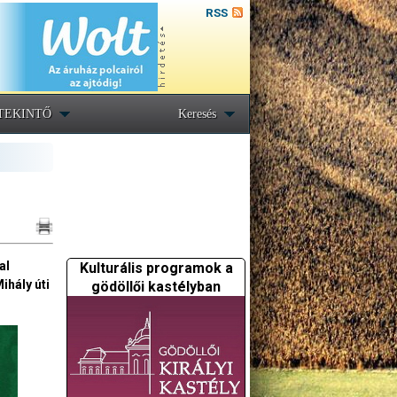
RSS
TEKINTŐ
Keresés
al
Kulturális programok a
ihály úti
gödöllői kastélyban