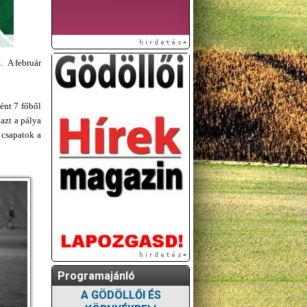
. A február
ént 7 főből
 azt a pálya
 csapatok a
Programajánló
A GÖDÖLLŐI ÉS