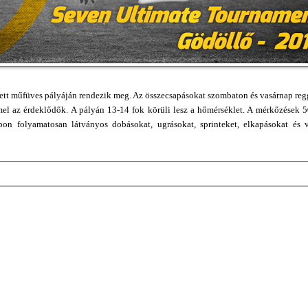
dett műfüves pályáján rendezik meg. Az összecsapásokat szombaton és vasárnap regg
el az érdeklődők. A pályán 13-14 fok körüli lesz a hőmérséklet. A mérkőzések 5
on folyamatosan látványos dobásokat, ugrásokat, sprinteket, elkapásokat és 