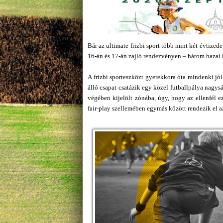
Bár az ultimate frizbi sport több mint két évtiz
16-án és 17-án zajló rendezvényen – három hazai k
A frizbi sporteszközt gyerekkora óta mindenki jól
álló csapat csatázik egy közel futballpálya nagysá
végében kijelölt zónába, úgy, hogy az ellenfél e
fair-play szellemében egymás között rendezik el az