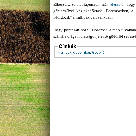
Elkészült, és honlapunkon már
elérhető
, hogy
gépjárművel közlekedőknek. Decemberben, a G
„dolgozik” a traffipax városunkban.
Hogy pontosan hol? Elsősorban a főbb útvonalak
számára drága mulatságot jelentő gödöllői sebesség
Címkék
traffipax
,
december
,
Gödöllő