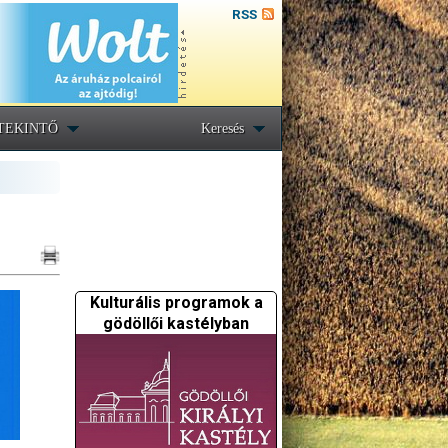
RSS
TEKINTŐ
Keresés
Kulturális programok a
gödöllői kastélyban