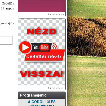
a Gödöllőn
n 14 napon
gyorshajtók
Programajánló
A GÖDÖLLŐI ÉS