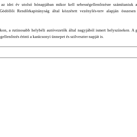
 az idei év utolsó hónapjában mikor kell sebességellenőrzésre számítaniuk 
ödöllői Rendőrkapitányság által közzétett vezénylés-terv alapján összese
on, a rutinosabb helybéli autóvezetők által nagyjából ismert helyszíneken. A 
ellenőrzés érinti a karácsonyi ünnepet és szilveszter napját is.