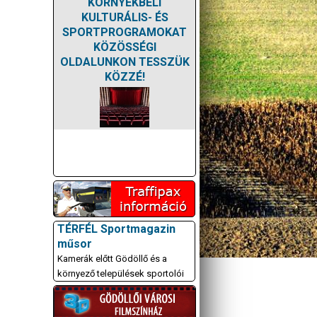
KÖRNYÉKBELI
KULTURÁLIS- ÉS
SPORTPROGRAMOKAT
KÖZÖSSÉGI
OLDALUNKON TESSZÜK
KÖZZÉ!
TÉRFÉL Sportmagazin
műsor
Kamerák előtt Gödöllő és a
környező települések sportolói