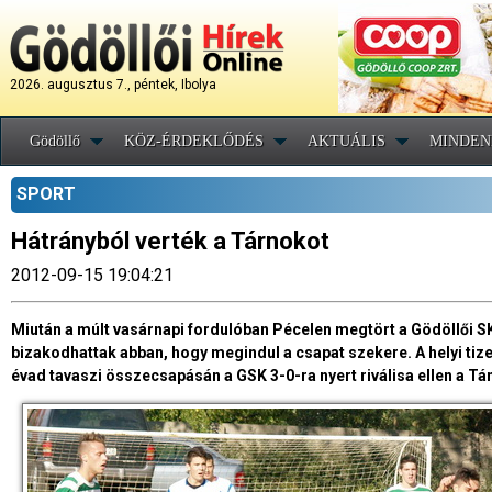
2026. augusztus 7., péntek, Ibolya
Gödöllő
KÖZ-ÉRDEKLŐDÉS
AKTUÁLIS
MINDEN
SPORT
Hátrányból verték a Tárnokot
2012-09-15 19:04:21
Miután a múlt vasárnapi fordulóban Pécelen megtört a Gödöllői S
bizakodhattak abban, hogy megindul a csapat szekere. A helyi tiz
évad tavaszi összecsapásán a GSK 3-0-ra nyert riválisa ellen a Tá