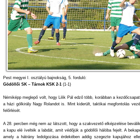
Pest megyei I. osztályú bajnokság, 5. forduló:
Gödöllői SK – Tárnok KSK 2-1
(1-1)
Némiképp meglepő volt, hogy Lilik Pál edző több, korábban a kezdőcsapatból
a házi gólkirály Nagy Rolandot is. Mint kiderült, taktikai megfontolás vezér
felőrlését.
A 28. percben még nem az látszott, hogy a szakvezető elképzelése beválik
a kapu elé ívelték a labdát, amit védőjük a gödöllői hálóba fejelt. A beka
amely a hátrány ledolgozása érdekében addig szegezte kapujához ell