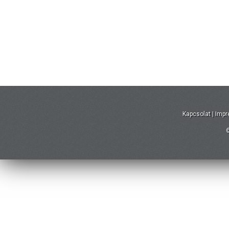
Kapcsolat
|
Imp
©