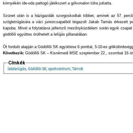
környékén ide-oda pattogó játékszert a gólvonalon túlra juttatta.
Szünet után is a házigazdák szorgoskodtak többet, aminek az 57. percb
szögletrúgására a váci juniorcsapatból leigazolt Jakab Tamás érkezett po
kapuba. Mivel a folytatásra jellemző mezőnyküzdelem során egyik csapat s
gödöllői együttes örülhetett a lefújás pillanatában.
Öt forduló alapján a Gödöllői SK együttese 6 ponttal, 5-10-es gólkülönbségg
Következik:
Gödöllői SK – Kisnémedi MSE szeptember 22., szombat 16 óra
Címkék
labdarúgás
,
Gödöllői SK
,
sportcentrum
,
Tárnok