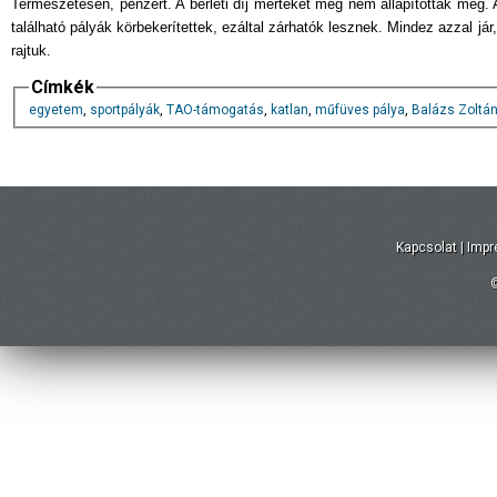
Természetesen, pénzért. A bérleti díj mértékét még nem állapították meg
található pályák körbekerítettek, ezáltal zárhatók lesznek. Mindez azzal j
rajtuk.
Címkék
egyetem
,
sportpályák
,
TAO-támogatás
,
katlan
,
műfüves pálya
,
Balázs Zoltá
Kapcsolat
|
Imp
©