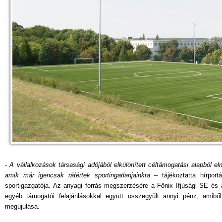
- A vállalkozások társasági adójából elkülönített céltámogatási alapból e
amik már igencsak ráfértek sportingatlanjainkra
– tájékoztatta hírport
sportigazgatója. Az anyagi forrás megszerzésére a Főnix Ifjúsági SE és a
egyéb támogatói felajánlásokkal együtt összegyűlt annyi pénz, amibő
megújulása.