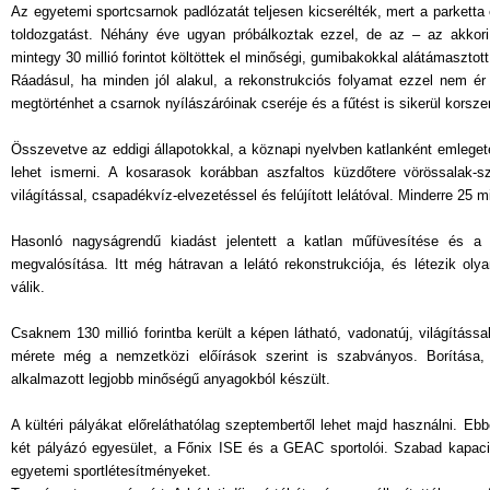
Az egyetemi sportcsarnok padlózatát teljesen kicserélték, mert a parketta 
toldozgatást. Néhány éve ugyan próbálkoztak ezzel, de az – az akkori
mintegy 30 millió forintot költöttek el minőségi, gumibakokkal alátámasztott
Ráadásul, ha minden jól alakul, a rekonstrukciós folyamat ezzel nem é
megtörténhet a csarnok nyílászáróinak cseréje és a fűtést is sikerül korszer
Összevetve az eddigi állapotokkal, a köznapi nyelvben katlanként emlegete
lehet ismerni. A kosarasok korábban aszfaltos küzdőtere vörössalak-sz
világítással, csapadékvíz-elvezetéssel és felújított lelátóval. Minderre 25 mi
Hasonló nagyságrendű kiadást jelentett a katlan műfüvesítése és a já
megvalósítása. Itt még hátravan a lelátó rekonstrukciója, és létezik ol
válik.
Csaknem 130 millió forintba került a képen látható, vadonatúj, világítássa
mérete még a nemzetközi előírások szerint is szabványos. Borítása, 
alkalmazott legjobb minőségű anyagokból készült.
A kültéri pályákat előreláthatólag szeptembertől lehet majd használni. Eb
két pályázó egyesület, a Főnix ISE és a GEAC sportolói. Szabad kapaci
egyetemi sportlétesítményeket.