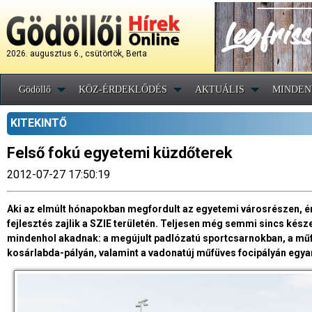
2026. augusztus 6., csütörtök, Berta
Gödöllő
KÖZ-ÉRDEKLŐDÉS
AKTUÁLIS
MINDEN
KITEKINTŐ
Felső fokú egyetemi küzdőterek
2012-07-27 17:50:19
Aki az elmúlt hónapokban megfordult az egyetemi városrészen, é
fejlesztés zajlik a SZIE területén. Teljesen még semmi sincs kés
mindenhol akadnak: a megújult padlózatú sportcsarnokban, a műfű-
kosárlabda-pályán, valamint a vadonatúj műfüves focipályán egya