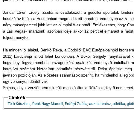
Január 15-én Erdélyi Zsófia is csatlakozott a gödöllői sportolók londo
hosszútáv-futója a Houstonban megrendezett maratoni versenyen az 5. hel
négy másodperccel jobb lett az olimpiai A-szintnél. Emlékezetes, hogy C
a Las Vegas-i maratont, azonban ideje akkor 12 perccel elmaradt a mostan
teljesítménytől.
Ha minden jól alakul, Benkó Réka, a Gödöllői EAC Európa-bajnoki bronzérm
2011) kardvívója is ott lehet Londonban. A Bokor Gergely irányításával 
hogy egy fegyvernemben országonként csak két versenyző indulhat) min
kardvívó számára biztosított ötkarikás részvételtől. Réka áprilisig mé
javítson pozícióján. Az előzetes számítások szerint, ha mindenhol a legjobb
egy versenyen döntőt vív.
Sajnos, egyik verziót sem sikerült megalósítania Rékának, így ő nem lehet o
Címkék
Tóth Krisztina
,
Deák Nagy Marcell
,
Erdélyi Zsófia
,
asztalitenisz
,
atlétika
,
gödö