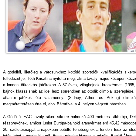
A gödöllői, illetőleg a városunkhoz kötődő sportolók kvalifikációs siker
felfedezettje, Tóth Krisztina nyitotta meg, aki a tavaly május közepén közzé
a londoni ötkarikás játékokon. A 37 éves, világbajnoki bronzérmes (1995, 
bajnok klasszisnak az idei lesz sorrendben az ötödik olimpiai szereplés
atlantai játékok óta valamennyi (Sidney, Athén és Peking) olimpiár
megmérettetésen érte el, ahol Bátorfival a 4. helyen végzett párosban.
A Gödöllői EAC tavaly sikert sikerre halmozó 400 méteres síkfutója, De
résztvevőnek, amikor junior Európa-bajnoki aranyérmet erő 45,42 másodperc
20. születésnapját a napokban betöltő tehetségnek a londoni lesz az els
jutás lehet a maximális cél. Ennek minden bizonnyal edzője, Benkő Ákos i