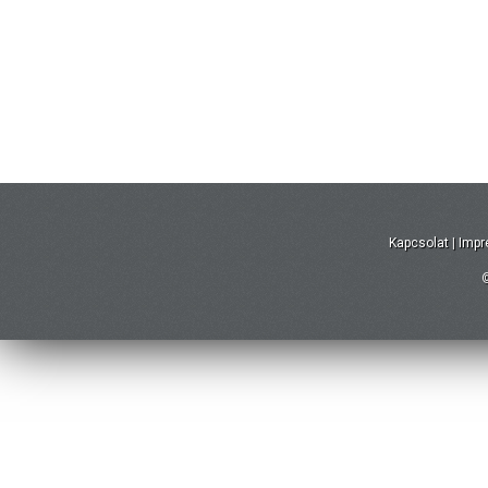
Kapcsolat
|
Imp
©