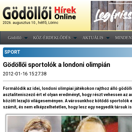
2026. augusztus 10., hétfõ, Lörinc
Gödöllő
KÖZ-ÉRDEKLŐDÉS
AKTUÁLIS
MINDEN
SPORT
Gödöllői sportolók a londoni olimpián
2012-01-16 15:27:38
Formálódik az idei, londoni olimpiai játékokon rajthoz álló gödöll
asztaliteniszező ért el olyan eredményt, hogy részt vehessen az a
között lezajló világeseményen. A városunkhoz kötődő sportolók 
számít, és nem elképzelhetetlen, hogy lesz egy negyedik társuk is