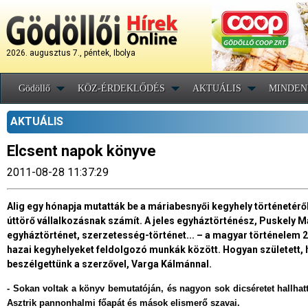
2026. augusztus 7., péntek, Ibolya
Gödöllő
KÖZ-ÉRDEKLŐDÉS
AKTUÁLIS
MINDEN
AKTUÁLIS
Elcsent napok könyve
2011-08-28 11:37:29
Alig egy hónapja mutatták be a máriabesnyői kegyhely történetérő
úttörő vállalkozásnak számít. A jeles egyháztörténész, Puskely M
egyháztörténet, szerzetesség-történet... – a magyar történelem 25
hazai kegyhelyeket feldolgozó munkák között. Hogyan született, h
beszélgettünk a szerzővel, Varga Kálmánnal.
- Sokan voltak a könyv bemutatóján, és nagyon sok dicséretet hallhat
Asztrik pannonhalmi főapát és mások elismerő szavai.