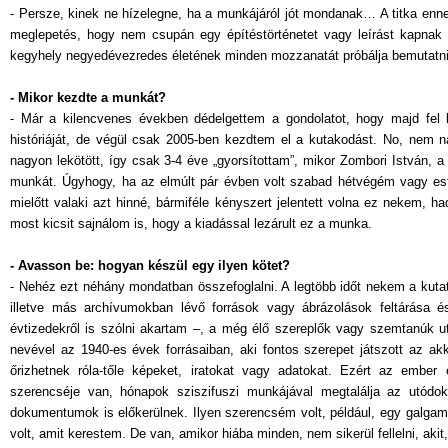
- Persze, kinek ne hízelegne, ha a munkájáról jót mondanak… A titka ennek
meglepetés, hogy nem csupán egy építéstörténetet vagy leírást kapnak 
kegyhely negyedévezredes életének minden mozzanatát próbálja bemutatni
- Mikor kezdte a munkát?
- Már a kilencvenes években dédelgettem a gondolatot, hogy majd fel k
históriáját, de végül csak 2005-ben kezdtem el a kutakodást. No, nem n
nagyon lekötött, így csak 3-4 éve „gyorsítottam”, mikor Zombori István, 
munkát. Úgyhogy, ha az elmúlt pár évben volt szabad hétvégém vagy est
mielőtt valaki azt hinné, bármiféle kényszert jelentett volna ez nekem,
most kicsit sajnálom is, hogy a kiadással lezárult ez a munka.
- Avasson be: hogyan készül egy ilyen kötet?
- Nehéz ezt néhány mondatban összefoglalni. A legtöbb időt nekem a kutatás
illetve más archívumokban lévő források vagy ábrázolások feltárása 
évtizedekről is szólni akartam –, a még élő szereplők vagy szemtanúk ut
nevével az 1940-es évek forrásaiban, aki fontos szerepet játszott az a
őrizhetnek róla-tőle képeket, iratokat vagy adatokat. Ezért az embe
szerencséje van, hónapok sziszifuszi munkájával megtalálja az utódo
dokumentumok is előkerülnek. Ilyen szerencsém volt, például, egy galgam
volt, amit kerestem. De van, amikor hiába minden, nem sikerül fellelni, akit