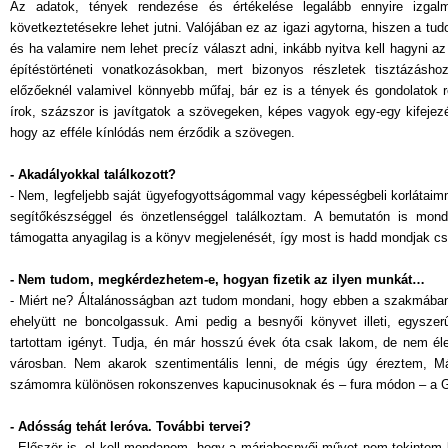
Az adatok, tények rendezése és értékelése legalább ennyire izga
következtetésekre lehet jutni. Valójában ez az igazi agytorna, hiszen a 
és ha valamire nem lehet precíz választ adni, inkább nyitva kell hagyni az
építéstörténeti vonatkozásokban, mert bizonyos részletek tisztázásh
előzőeknél valamivel könnyebb műfaj, bár ez is a tények és gondolatok
írok, százszor is javítgatok a szövegeken, képes vagyok egy-egy kifejez
hogy az efféle kínlódás nem érződik a szövegen.
- Akadályokkal találkozott?
- Nem, legfeljebb saját ügyefogyottságommal vagy képességbeli korlátaim
segítőkészséggel és önzetlenséggel találkoztam. A bemutatón is mondt
támogatta anyagilag is a könyv megjelenését, így most is hadd mondjak cs
- Nem tudom, megkérdezhetem-e, hogyan fizetik az ilyen munkát…
- Miért ne? Általánosságban azt tudom mondani, hogy ebben a szakmába
ehelyütt ne boncolgassuk. Ami pedig a besnyői könyvet illeti, egyszerű
tartottam igényt. Tudja, én már hosszú évek óta csak lakom, de nem éle
városban. Nem akarok szentimentális lenni, de mégis úgy éreztem, Má
számomra különösen rokonszenves kapucinusoknak és – fura módon – a Göd
- Adósság tehát leróva. További tervei?
- Először is, el kell mondanom, hogy a máriabesnyői művet nem tekintem 