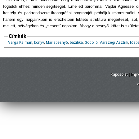
fogadok ehhez minden segítséget. Emellett párommal, Vajdai Ágnessel ór
kastély és parkrendszere ikonográfiai programját próbáljuk rekonstruálni
hanem egy napjainkban is érezhetően lüktető struktúra megértését, sőt
mellett, hétvégéken és „elcsent” napokon. Ahogy a besnyői kötet is születet
Címkék
Varga Kálmán
,
könyv
,
Máriabesnyő
,
bazilika
,
Gödöllő
,
Várszegi Asztrik
,
főap
Kapcsolat
|
Imp
©