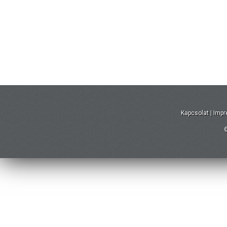
Kapcsolat
|
Imp
©