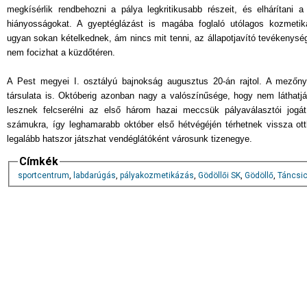
megkísérlik rendbehozni a pálya legkritikusabb részeit, és elhárítani 
hiányosságokat. A gyeptéglázást is magába foglaló utólagos kozmetik
ugyan sokan kételkednek, ám nincs mit tenni, az állapotjavító tevékenysé
nem focizhat a küzdőtéren.
A Pest megyei I. osztályú bajnokság augusztus 20-án rajtol. A mezőn
társulata is. Októberig azonban nagy a valószínűsége, hogy nem láthatjá
lesznek felcserélni az első három hazai meccsük pályaválasztói jogát.
számukra, így leghamarabb október első hétvégéjén térhetnek vissza ott
legalább hatszor játszhat vendéglátóként városunk tizenegye.
Címkék
sportcentrum
,
labdarúgás
,
pályakozmetikázás
,
Gödöllői SK
,
Gödöllő
,
Táncsic