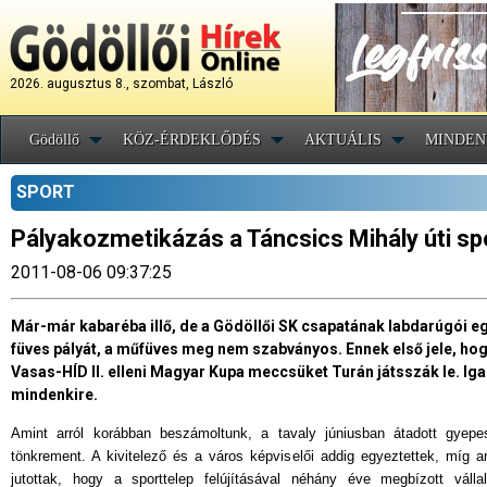
2026. augusztus 8., szombat, László
Gödöllő
KÖZ-ÉRDEKLŐDÉS
AKTUÁLIS
MINDEN
SPORT
Pályakozmetikázás a Táncsics Mihály úti s
2011-08-06 09:37:25
Már-már kabaréba illő, de a Gödöllői SK csapatának labdarúgói eg
füves pályát, a műfüves meg nem szabványos. Ennek első jele, ho
Vasas-HÍD II. elleni Magyar Kupa meccsüket Turán játsszák le. Iga
mindenkire.
Amint arról korábban beszámoltunk, a tavaly júniusban átadott gyepe
tönkrement. A kivitelező és a város képviselői addig egyeztettek, míg a
jutottak, hogy a sporttelep felújításával néhány éve megbízott váll