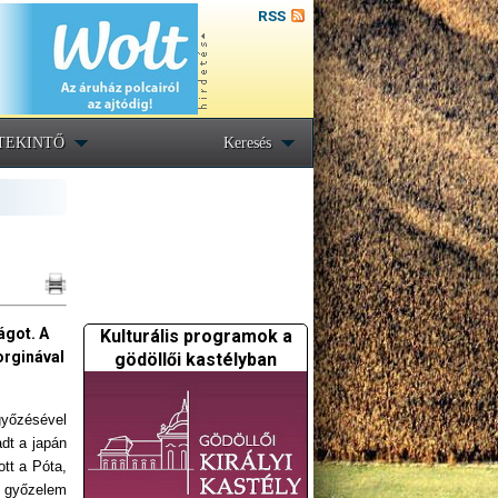
RSS
TEKINTŐ
Keresés
ágot. A
Kulturális programok a
orginával
gödöllői kastélyban
győzésével
adt a japán
tt a Póta,
s győzelem