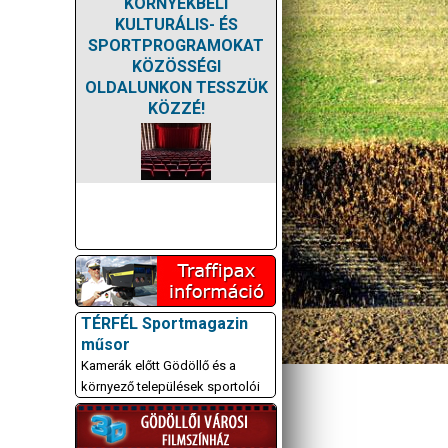
KÖRNYÉKBELI
KULTURÁLIS- ÉS
SPORTPROGRAMOKAT
KÖZÖSSÉGI
OLDALUNKON TESSZÜK
KÖZZÉ!
TÉRFÉL Sportmagazin
műsor
Kamerák előtt Gödöllő és a
környező települések sportolói