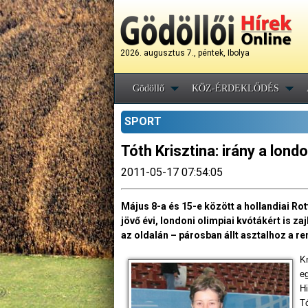
2026. augusztus 7., péntek, Ibolya
Gödöllő
KÖZ-ÉRDEKLŐDÉS
SPORT
Tóth Krisztina: irány a londo
2011-05-17 07:54:05
Május 8-a és 15-e között a hollandiai R
jövő évi, londoni olimpiai kvótákért is 
az oldalán – párosban állt asztalhoz a r
K
eg
H
T