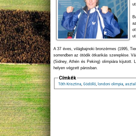
ut
B
az
ot
ut
A 37 éves, világbajnoki bronzérmes (1995, Tien
sorrendben az ötödik ötkarikás szereplése. V
(Sidney, Athén és Peking) olimpiára kijutott. 
helyen végzett párosban.
Címkék
Tóth Krisztina
,
Gödöllő
,
londoni olimpia
,
asztal