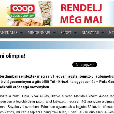
AKTUÁLIS
MINDENNAPI
SPORT
RIASZTÁS
KI
ni olimpia!
otterdamban rendezték meg az 51. egyéni asztalitenisz-világbajnoks
zajló világeseményen a gödöllői Tóth Krisztina egyesben és – Póta Ge
endkívüli erősségű mezőnyben.
riszta a brazil Ligia Silva 4-0-ás, illetve a svéd Matilda Ekholm 4-2-es le
yéniben a legjobb 32-ig jutott, ahol kiélezett meccsen 4-2 arányban alulmar
irano Sayaka-val szemben. Párosban ugyancsak a legjobb 32 között búcsúzo
óth kettős, miután a tajvani Chang Ya-Chuan, Chen Szu-Yu duó elleni 4-2-e