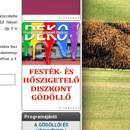
közzétette
 19. helyen
., így ő is
ondoni lesz
valamennyi
rfival a 4.
Programajánló
A GÖDÖLLŐI ÉS