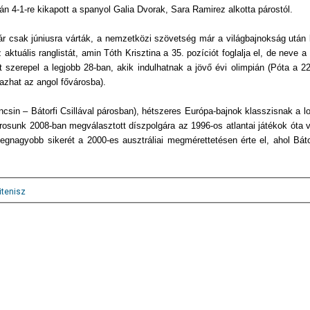
án 4-1-re kikapott a spanyol Galia Dvorak, Sara Ramirez alkotta párostól.
ár csak júniusra várták, a nemzetközi szövetség már a világbajnokság után 
 aktuális ranglistát, amin Tóth Krisztina a 35. pozíciót foglalja el, de neve a
t szerepel a legjobb 28-ban, akik indulhatnak a jövő évi olimpián (Póta a 22
azhat az angol fővárosba).
csin – Bátorfi Csillával párosban), hétszeres Európa-bajnok klasszisnak a l
árosunk 2008-ban megválasztott díszpolgára az 1996-os atlantai játékok óta 
Legnagyobb sikerét a 2000-es ausztráliai megmérettetésen érte el, ahol Báto
itenisz