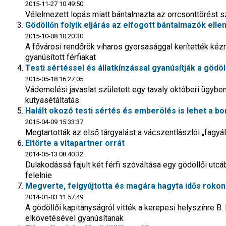
2015-11-27 10:49:50
Vélelmezett lopás miatt bántalmazta az orrcsonttörést sz
Gödöllőn folyik eljárás az elfogott bántalmazók elle
2015-10-08 10:20:30
A fővárosi rendőrök viharos gyorsasággal kerítették kézr
gyanúsított férfiakat
Testi sértéssel és állatkínzással gyanúsítják a gödöll
2015-05-18 16:27:05
Vádemelési javaslat született egy tavaly októberi ügybe
kutyasétáltatás
Halált okozó testi sértés és emberölés is lehet a b
2015-04-09 15:33:37
Megtartották az első tárgyalást a vácszentlászlói „fagyáll
Eltörte a vitapartner orrát
2014-05-13 08:40:32
Dulakodássá fajult két férfi szóváltása egy gödöllői utcába
felelnie
Megverte, felgyújtotta és magára hagyta idős rokon
2014-01-03 11:57:49
A gödöllői kapitányságról vitték a kerepesi helyszínre B. 
elkövetésével gyanúsítanak