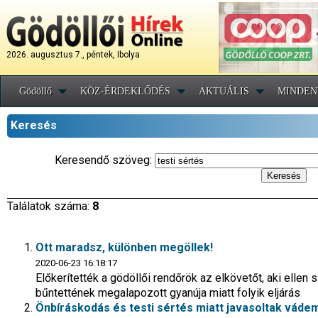
2026. augusztus 7., péntek, Ibolya
Gödöllő
KÖZ-ÉRDEKLŐDÉS
AKTUÁLIS
MINDEN
Keresés
Keresendő szöveg:
Találatok száma:
8
Ott maradsz, különben megöllek!
2020-06-23 16:18:17
Előkerítették a gödöllői rendőrök az elkövetőt, aki ellen 
bűntettének megalapozott gyanúja miatt folyik eljárás
Önbíráskodás és testi sértés miatt javasoltak vádem