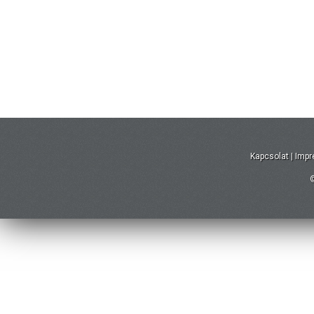
Kapcsolat
|
Imp
©