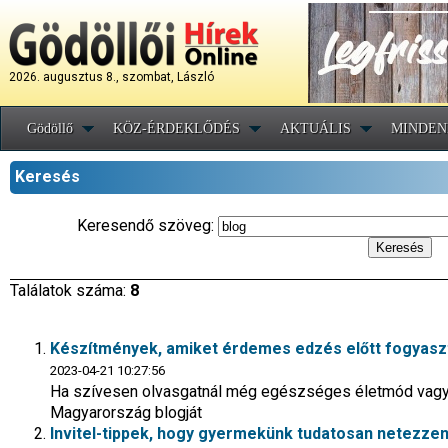
2026. augusztus 8., szombat, László
Gödöllő
KÖZ-ÉRDEKLŐDÉS
AKTUÁLIS
MINDEN
Keresés
Keresendő szöveg:
Találatok száma:
8
Készítmények, amiket érdemes edzés előtt fogyasz
2023-04-21 10:27:56
Ha szívesen olvasgatnál még egészséges életmód vagy 
Magyarország blogját
Invitel-tippek, hogy gyermekünk tudatosan netezze