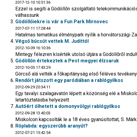
2017-12-10 10:51:36
Ezzel is segíti a Gödöllőn szolgáltató telekommunikációs
válhassunk
Gödöllőiekre is vár a Fun Park Mirnovec
2017-07-11 17:28:44
Hatalmas tematikus élménypark nyílik a horvátországi Za
Végső búcsút vettek M. Judittól
2012-10-09 16:10:36
Mintegy félezren kísérték utolsó útjára a Gödöllőről indu
Gödöllőn értekeztek a Pest megyei élzsaruk
2012-10-05 17:43:29
Górcső alá vették a főkapitányság első féléves tevéken
Rendőrt játszott egy paródiában a rablógyilkos
2012-09-29 20:34:11
Egy tavalyi szalagavatón lépett a közönség elé a Miskolc
letartóztatásba helyezett
Autóért ölhetett a domonyvölgyi rablógyilkos
2012-09-28 13:40:03
Miskolcon kapcsolták le a 18 éves gyanúsítottat, S. Márko
Röplabda: egyszerűbb aranyút?
2012-07-21 15:42:54