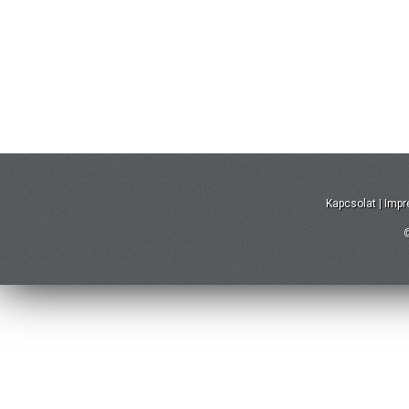
Kapcsolat
|
Imp
©