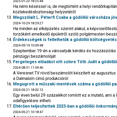
2025-01-23 18:25:44
Ha némi késéssel is, de megtörtént a helyi rendőrkapit
közlekedésbiztonsági helyzetéről
Megszólalt L. Péterfi Csaba a gödöllői városháza jö
2024-10-29 18:29:27
Ha minden az elképzelés szerint alakul, a képviselőtestü
torzóként emelkedő épületről szóló polgármesteri besz
Érdekességek is fellelhetők a gödöllői költségveté
2024-09-19 10:09:48
Szeptember 19-én a városatyák kérdés és hozzászólás né
pénzügyi beszámolóját
Fergeteges előadást vitt színre Tóth Judit a gödöll
2024-08-31 11:09:46
A Veresnet TV rövid beszámolót készített az augusztus
a Dalmalom című produkcióról
Megugrott a műszaki mentések száma a gödöllői par
2024-05-21 18:02:13
Egy éven belül 29 százalékot romlott ez a mutató, ami a
odafigyelésre intheti
Eltérően teljesítettek 2023-ban a gödöllői önkormán
2024-05-21 10:18:47