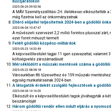
buszjáratokon
2025-06-26 09:50:56
A MÁV Személyszállítási Zrt. illetékesei elkészítették a
még fizetnie kell az önkormányzatnak
Eltérő előjellel teljesítettek 2024-ben a gödöllői ön
2025-06-04 10:47:47
A művészeti szervezet 2,2 millió forintos plusszal zárt, 
ezer forint mínuszt termelt
Felélt gödöllői közpénz-milliárdok
2025-05-23 14:33:49
A képviselőtestület tagjai 11 igen szavazattal, valamint 
költségvetés zárszámadását
Mérséklődött a műszaki mentések száma a gödöllői 
2025-05-22 08:38:18
Városunkban 86 tűzesethez és 159 műszaki mentéshez kel
egység munkatársainak 2024-ben
A látogatók érdekét szolgáló fejlesztések a gödöl
2025-04-04 14:16:03
Elkészült és a képviselőtestületi tagok jóváhagyták a ké
beszámolóját
Három gödöllői rendőr ellen indult eljárás a nyom