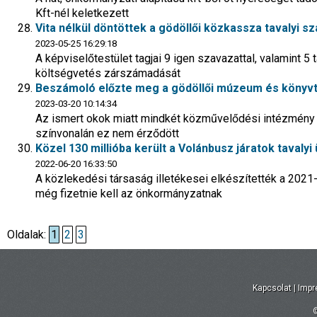
Kft-nél keletkezett
Vita nélkül döntöttek a gödöllői közkassza tavalyi 
2023-05-25 16:29:18
A képviselőtestület tagjai 9 igen szavazattal, valamint 5
költségvetés zárszámadását
Beszámoló előzte meg a gödöllői múzeum és könyvtá
2023-03-20 10:14:34
Az ismert okok miatt mindkét közművelődési intézmény n
színvonalán ez nem érződött
Közel 130 millióba került a Volánbusz járatok taval
2022-06-20 16:33:50
A közlekedési társaság illetékesei elkészítették a 2021-
még fizetnie kell az önkormányzatnak
Oldalak:
1
2
3
Kapcsolat
|
Imp
©