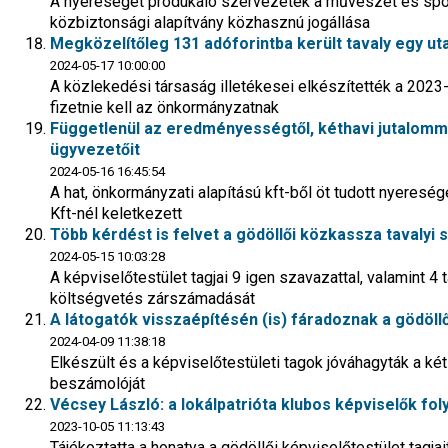
A nyereséget produkáló szervezetek a művészet és spo
közbiztonsági alapítvány közhasznú jogállása
Megközelítőleg 131 adóforintba került tavaly egy uta
2024-05-17 10:00:00
A közlekedési társaság illetékesei elkészítették a 2023-
fizetnie kell az önkormányzatnak
Függetlenül az eredményességtől, kéthavi jutalomm
ügyvezetőit
2024-05-16 16:45:54
A hat, önkormányzati alapítású kft-ből öt tudott nyeresé
Kft-nél keletkezett
Több kérdést is felvet a gödöllői közkassza tavaly
2024-05-15 10:03:28
A képviselőtestület tagjai 9 igen szavazattal, valamint 4
költségvetés zárszámadását
A látogatók visszaépítésén (is) fáradoznak a gödöl
2024-04-09 11:38:18
Elkészült és a képviselőtestületi tagok jóváhagyták a ké
beszámolóját
Vécsey László: a lokálpatrióta klubos képviselők 
2023-10-05 11:13:43
Tájékoztatta a honatya a gödöllői képviselőtestület tagjai