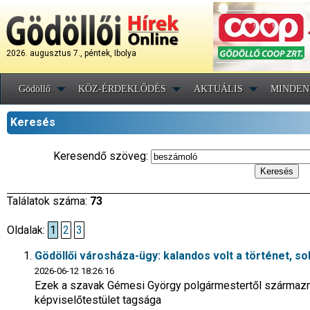
2026. augusztus 7., péntek, Ibolya
Gödöllő
KÖZ-ÉRDEKLŐDÉS
AKTUÁLIS
MINDEN
Keresés
Keresendő szöveg:
Találatok száma:
73
Oldalak:
1
2
3
Gödöllői városháza-ügy: kalandos volt a történet, so
2026-06-12 18:26:16
Ezek a szavak Gémesi György polgármestertől származnak
képviselőtestület tagsága