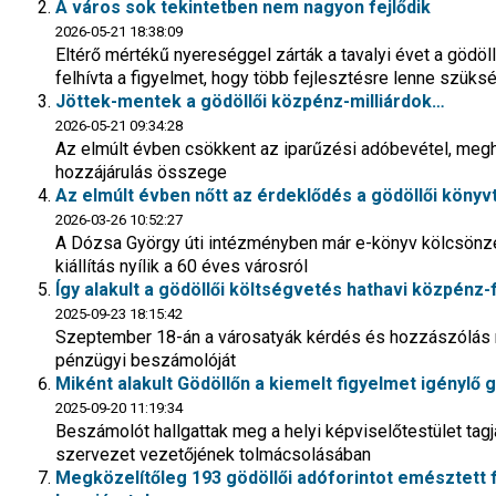
A város sok tekintetben nem nagyon fejlődik
2026-05-21 18:38:09
Eltérő mértékű nyereséggel zárták a tavalyi évet a gödö
felhívta a figyelmet, hogy több fejlesztésre lenne szüks
Jöttek-mentek a gödöllői közpénz-milliárdok…
2026-05-21 09:34:28
Az elmúlt évben csökkent az iparűzési adóbevétel, meghala
hozzájárulás összege
Az elmúlt évben nőtt az érdeklődés a gödöllői könyv
2026-03-26 10:52:27
A Dózsa György úti intézményben már e-könyv kölcsönzé
kiállítás nyílik a 60 éves városról
Így alakult a gödöllői költségvetés hathavi közpénz
2025-09-23 18:15:42
Szeptember 18-án a városatyák kérdés és hozzászólás né
pénzügyi beszámolóját
Miként alakult Gödöllőn a kiemelt figyelmet igényl
2025-09-20 11:19:34
Beszámolót hallgattak meg a helyi képviselőtestület tag
szervezet vezetőjének tolmácsolásában
Megközelítőleg 193 gödöllői adóforintot emésztett fe