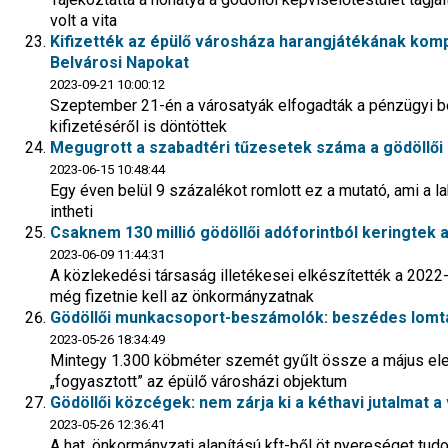
volt a vita
Kifizették az épülő városháza harangjátékának kompo
Belvárosi Napokat
2023-09-21 10:00:12
Szeptember 21-én a városatyák elfogadták a pénzügyi be
kifizetéséről is döntöttek
Megugrott a szabadtéri tűzesetek száma a gödöllői 
2023-06-15 10:48:44
Egy éven belül 9 százalékot romlott ez a mutató, ami a 
intheti
Csaknem 130 millió gödöllői adóforintból keringtek a 
2023-06-09 11:44:31
A közlekedési társaság illetékesei elkészítették a 2022-
még fizetnie kell az önkormányzatnak
Gödöllői munkacsoport-beszámolók: beszédes lomtal
2023-05-26 18:34:49
Mintegy 1.300 köbméter szemét gyűlt össze a május elej
„fogyasztott” az épülő városházi objektum
Gödöllői közcégek: nem zárja ki a kéthavi jutalmat
2023-05-26 12:36:41
A hat, önkormányzati alapítású kft-ből öt nyereséget tud