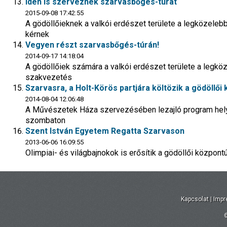
Idén is szerveznek szarvasbőgés-túrát
2015-09-08 17:42:55
A gödöllőieknek a valkói erdészet területe a legközelebbi
kérnek
Vegyen részt szarvasbőgés-túrán!
2014-09-17 14:18:04
A gödöllőiek számára a valkói erdészet területe a legköz
szakvezetés
Szarvasra, a Holt-Körös partjára költözik a gödöllői 
2014-08-04 12:06:48
A Művészetek Háza szervezésében lezajló program helys
szombaton
Szent István Egyetem Regatta Szarvason
2013-06-06 16:09:55
Olimpiai- és világbajnokok is erősítik a gödöllői központ
Kapcsolat
|
Imp
©