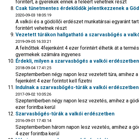
forintért, a gyerekek ennek a feléért vehetnek részt
Csak tünetmentes érdeklődők jelentkezzenek a Gödö
2020-09-03 18:05:19
A valkói és a gödöllői erdészet munkatársai egyaránt tart
forintért vehetnek részt
Vezetett túrákon hallgatható a szarvasbőgés a valk
2019-09-05 16:33:21
A felnőttek 4fejenként 4 ezer forintért élhetik át a termé
gyermekek számára ingyenes
Érdekli, milyen a szarvasbőgés a valkói erdészetbe
2018-09-04 17:41:25
Szeptemberben négy napon lesz vezetett túra, amihez a 
fejenként 4 ezer forintot kell fizetni
Indulnak a szarvasbőgés-túrák a valkói erdészetben
2017-09-02 10:05:26
Szeptemberben négy napon lesz vezetés, amihez a gödöl
ezer forintba kerül
Szarvasbőgés-túrák a valkói erdészetben
2016-09-01 17:43:14
Szeptemberben három napon lesz vezetés, amihez a gödö
4 ezer forintba kerül