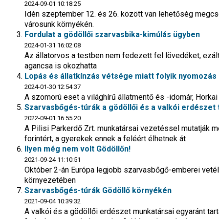
2024-09-01 10:18:25
Idén szeptember 12. és 26. között van lehetőség megcso
városunk környékén.
Fordulat a gödöllői szarvasbika-kimúlás ügyben
2024-01-31 16:02:08
Az állatorvos a testben nem fedezett fel lövedéket, ezálta
agancsa is okozhatta
Lopás és állatkínzás vétsége miatt folyik nyomozás 
2024-01-30 12:54:37
A szomorú eset a világhírű állatmentő és -idomár, Horkai 
Szarvasbőgés-túrák a gödöllői és a valkói erdészet 
2022-09-01 16:55:20
A Pilisi Parkerdő Zrt. munkatársai vezetéssel mutatják m
forintért, a gyerekek ennek a feléért élhetnek át
Ilyen még nem volt Gödöllőn!
2021-09-24 11:10:51
Október 2-án Európa legjobb szarvasbőgő-emberei vetélke
környezetében
Szarvasbőgés-túrák Gödöllő környékén
2021-09-04 10:39:32
A valkói és a gödöllői erdészet munkatársai egyaránt tart