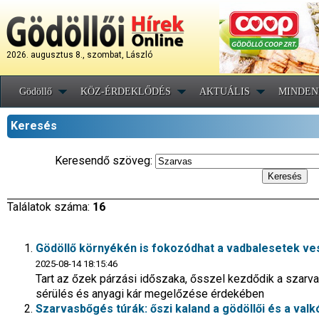
2026. augusztus 8., szombat, László
Gödöllő
KÖZ-ÉRDEKLŐDÉS
AKTUÁLIS
MINDEN
Keresés
Keresendő szöveg:
Találatok száma:
16
Gödöllő környékén is fokozódhat a vadbalesetek ve
2025-08-14 18:15:46
Tart az őzek párzási időszaka, ősszel kezdődik a szar
sérülés és anyagi kár megelőzése érdekében
Szarvasbőgés túrák: őszi kaland a gödöllői és a valk