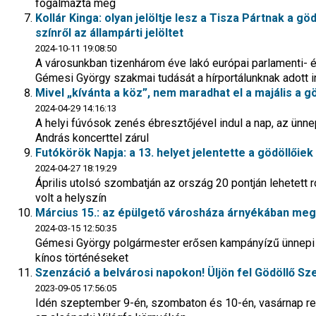
fogalmazta meg
Kollár Kinga: olyan jelöltje lesz a Tisza Pártnak a gö
színről az állampárti jelöltet
2024-10-11 19:08:50
A városunkban tizenhárom éve lakó európai parlamenti- 
Gémesi György szakmai tudását a hírportálunknak adott i
Mivel „kívánta a köz”, nem maradhat el a majális a g
2024-04-29 14:16:13
A helyi fúvósok zenés ébresztőjével indul a nap, az ün
András koncerttel zárul
Futókörök Napja: a 13. helyet jelentette a gödöllőiek
2024-04-27 18:19:29
Április utolsó szombatján az ország 20 pontján lehetett 
volt a helyszín
Március 15.: az épülgető városháza árnyékában meg
2024-03-15 12:50:35
Gémesi György polgármester erősen kampányízű ünnepi b
kínos történéseket
Szenzáció a belvárosi napokon! Üljön fel Gödöllő S
2023-09-05 17:56:05
Idén szeptember 9-én, szombaton és 10-én, vasárnap re