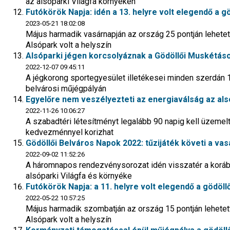
az alsóparki Világfa környékén
Futókörök Napja: idén a 13. helyre volt elegendő a gö
2023-05-21 18:02:08
Május harmadik vasárnapján az ország 25 pontján lehetett
Alsópark volt a helyszín
Alsóparki jégen korcsolyáznak a Gödöllői Muskétás
2022-12-07 09:45:11
A jégkorong sportegyesület illetékesei minden szerdán 1
belvárosi műjégpályán
Egyelőre nem veszélyezteti az energiaválság az al
2022-11-26 10:06:27
A szabadtéri létesítményt legalább 90 napig kell üzemel
kedvezménnyel korizhat
Gödöllői Belváros Napok 2022: tűzijáték követi a va
2022-09-02 11:52:26
A háromnapos rendezvénysorozat idén visszatér a korá
alsóparki Világfa és környéke
Futókörök Napja: a 11. helyre volt elegendő a gödöl
2022-05-22 10:57:25
Május harmadik szombatján az ország 15 pontján lehetett
Alsópark volt a helyszín