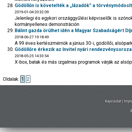
Gödöllőn is követelték a „lázadók” a törvénymódosí
2019-01-04 20:32:09
Jelenlegi és egykori országgyűlési képviselők is szónok
kormányellenes demonstráción
Bálint gazda örülhet idén a Magyar Szabadságért Díj
2018-06-27 19:18:49
A 99 éves kertészmérnök a június 30-i, gödöllői, alsópa
Gödöllőre érkezik az Invitel nyári rendezvénysoroza
2018-05-25 14:33:54
X-box, batak és más izgalmas programok várják az alsóp
Oldalak:
1
2
Kapcsolat
|
Imp
©