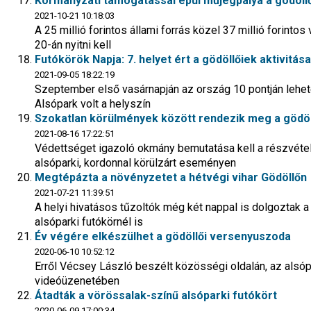
Kormányzati támogatással épül műjégpálya a gödöll
2021-10-21 10:18:03
A 25 millió forintos állami forrás közel 37 millió forin
20-án nyitni kell
Futókörök Napja: 7. helyet ért a gödöllőiek aktivitása
2021-09-05 18:22:19
Szeptember első vasárnapján az ország 10 pontján lehete
Alsópark volt a helyszín
Szokatlan körülmények között rendezik meg a gödöl
2021-08-16 17:22:51
Védettséget igazoló okmány bemutatása kell a részvételh
alsóparki, kordonnal körülzárt eseményen
Megtépázta a növényzetet a hétvégi vihar Gödöllőn
2021-07-21 11:39:51
A helyi hivatásos tűzoltók még két nappal is dolgoztak a k
alsóparki futókörnél is
Év végére elkészülhet a gödöllői versenyuszoda
2020-06-10 10:52:12
Erről Vécsey László beszélt közösségi oldalán, az alsóp
videóüzenetében
Átadták a vörössalak-színű alsóparki futókört
2020-06-09 17:00:34