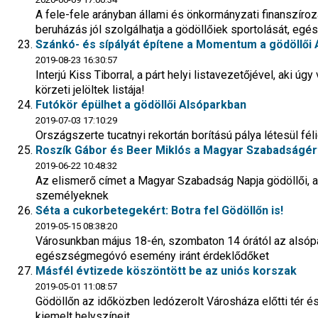
A fele-fele arányban állami és önkormányzati finanszíro
beruházás jól szolgálhatja a gödöllőiek sportolását, eg
Szánkó- és sípályát építene a Momentum a gödöllői
2019-08-23 16:30:57
Interjú Kiss Tiborral, a párt helyi listavezetőjével, aki úgy 
körzeti jelöltek listája!
Futókör épülhet a gödöllői Alsóparkban
2019-07-03 17:10:29
Országszerte tucatnyi rekortán borítású pálya létesül fél
Roszík Gábor és Beer Miklós a Magyar Szabadságért
2019-06-22 10:48:32
Az elismerő címet a Magyar Szabadság Napja gödöllői, a
személyeknek
Séta a cukorbetegekért: Botra fel Gödöllőn is!
2019-05-15 08:38:20
Városunkban május 18-én, szombaton 14 órától az alsópar
egészségmegóvó esemény iránt érdeklődőket
Másfél évtizede köszöntött be az uniós korszak
2019-05-01 11:08:57
Gödöllőn az időközben ledózerolt Városháza előtti tér és
kiemelt helyszíneit