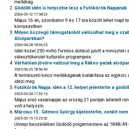
mellékág
Gödöllő idén is helyszíne lesz a Futókörök Napjának
2026-05-12 17:58:23
Május 16-án, szombaton 9 és 17 óra között lehet majd telj
környezetben
Milyen összegű támogatásból valósulhat meg a szab
Alsóparkban?
2026-04-28 18:36:25
Idén közel 290 millió forintos dotáció jutott a miniszter
választókerület kulturális programjaira
Várhatóan jövőre valósul meg a Rákos-patak alsópa
2025-06-25 18:56:45
A természeti kincs mellékágának kialakítása az egykori, a
idézi meg
Futókörök Napja: idén a 12. helyet jelentette a gödöll
2025-05-04 17:33:15
Május első vasárnapján az ország 21 pontján lehetett rón
volt a helyszín
Március 15.: Gémesi György kijelentette, senkit nem
2025-03-15 15:25:02
Ünnepi beszédében Gödöllő polgármestere az 1848/49-