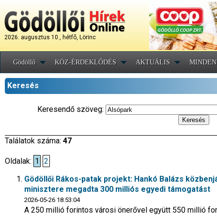
2026. augusztus 10., hétfõ, Lörinc
Gödöllő
KÖZ-ÉRDEKLŐDÉS
AKTUÁLIS
MINDEN
Keresés
Keresendő szöveg:
Találatok száma:
47
Oldalak:
1
2
Gödöllői Rákos-patak projekt: Hankó Balázs közbenj
minisztere megadta 300 milliós egyedi támogatást
2026-05-26 18:53:04
A 250 millió forintos városi önerővel együtt 550 millió fo