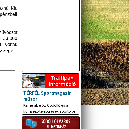
sznú Kft.
 pénzbeli
Művészet
él 33.000
l voltak
sszeget.
TÉRFÉL Sportmagazin
műsor
Kamerák előtt Gödöllő és a
környező települések sportolói