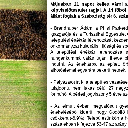
Májusban 21 napot kellett várni a
képviselőtestület tagjai. A 14 főbő
állást foglalt a Szabadság tér 6. szá
• Brandhuber Ádám, a Pilisi Parkerd
igazgatója és a Turisztikai Egyesület 
települési értéktár létrehozását kezde
önkormányzat kulturális, ifjúsági és sp
A települési értéktár létrehozása
hungarikummá válás útján, illetve 
indulni. Az értéktárba az épített 
alkotóelemei egyaránt bekerülhetnek.
•
Pályázatot írt ki a település vezetése
tulajdonú, nem lakás célú, 27 négyze
forint/hó. A bérleti jogviszony 5 évre sz
• Az elmúlt évben megvalósult gyer
értékeléséből kiderül, hogy Gödöllő
csökkent (-6,9%). Településünkön a h
százalékban kifejezve 53-47 az arány.