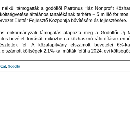
tés nélkül támogatták a gödöllői Patrónus Ház Nonprofit Közha
költségvetése általános tartalékának terhére – 5 millió forintos
ervezet Élettér Fejlesztő Központja bővítésére és fejlesztésére.
ntos önkormányzati támogatás alapozta meg a Gödöllői Új 
intos bevételi forrását, miközben a közhasznú ráfordítások enn
észtettek fel. A közalapítvány elszámolt bevételei 6%-ka
 elszámolt költségek 2,1%-kal múlták felül a 2024. évi költségö
yzat
,
Gödöllő