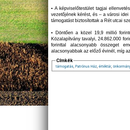
• A képviselőtestület tagjai ellenve
vezetőjének kérést, és – a városi idei 
támogatást biztosítottak a Rét utcai sz
• Döntően a közel 19,9 millió fori
Közalapítvány tavalyi, 24.862.000 for
forinttal alacsonyabb összeget em
alacsonyabbak az előző évinél, míg az
Címkék
támogatás
,
Patrónus Ház
,
értéktár
,
önkormán