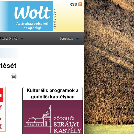
RSS
TEKINTŐ
Keresés
ztését
Kulturális programok a
gödöllői kastélyban