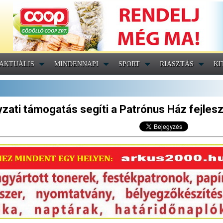
AKTUÁLIS
MINDENNAPI
SPORT
RIASZTÁS
KI
yzati támogatás segíti a Patrónus Ház fejles