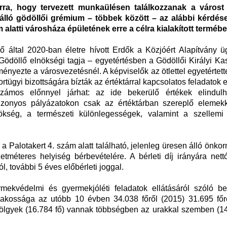
rra, hogy tervezett munkaülésen találkozzanak a várost 
l álló gödöllői grémium – többek között – az alábbi kérdés
m alatti városháza épületének erre a célra kialakított terméb
ő által 2020-ban életre hívott Erdők a Közjóért Alapítvány ü
Gödöllő elnökségi tagja – egyetértésben a Gödöllői Királyi Kas
ményezte a városvezetésnél. A képviselők az ötlettel egyetértett
ortügyi bizottságára bízták az értéktárral kapcsolatos feladatok e
 számos előnnyel járhat: az ide bekerülő értékek elindul
bizonyos pályázatokon csak az értéktárban szereplő elemekk
örökség, a természeti különlegességek, valamint a szellemi
 a Palotakert 4. szám alatt található, jelenleg üresen álló önko
tméteres helyiség bérbevételére. A bérleti díj irányára nett
ól, további 5 éves előbérleti joggal.
mekvédelmi és gyermekjóléti feladatok ellátásáról szóló b
 lakossága az utóbb 10 évben 34.038 főről (2015) 31.695 főr
ölgyek (16.784 fő) vannak többségben az urakkal szemben (14.