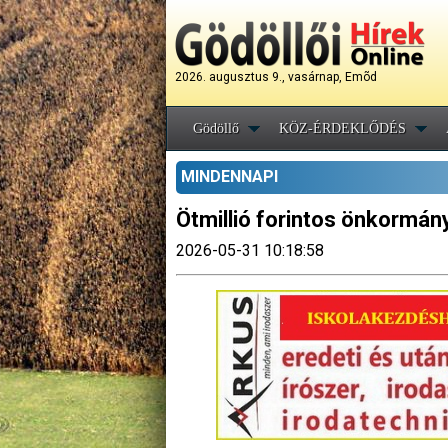
2026. augusztus 9., vasárnap, Emõd
Gödöllő
KÖZ-ÉRDEKLŐDÉS
MINDENNAPI
Ötmillió forintos önkormán
2026-05-31 10:18:58