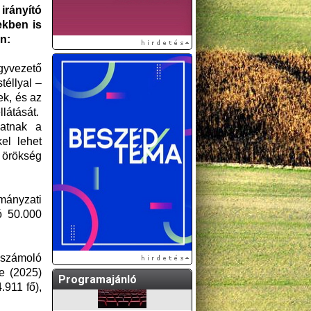
irányító
ekben is
en:
gyvezető
téllyal –
ek, és az
llátását.
hatnak a
el lehet
 örökség
A GÖDÖLLŐI ÉS
KÖRNYÉKBELI
KULTURÁLIS- ÉS
rmányzati
SPORTPROGRAMOKAT
ó 50.000
KÖZÖSSÉGI
OLDALUNKON TESSZÜK
KÖZZÉ!
eszámoló
e (2025)
Programajánló
911 fő),