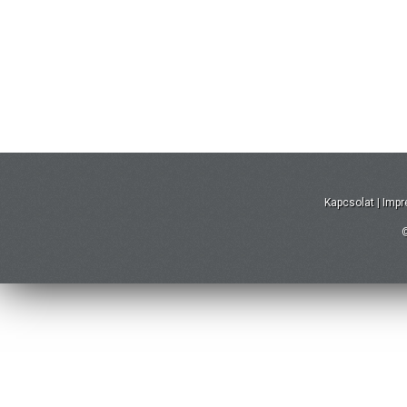
Kapcsolat
|
Imp
©