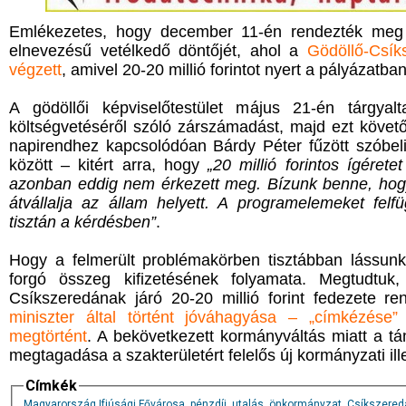
Emlékezetes, hogy december 11-én rendezték meg 
elnevezésű vetélkedő döntőjét, ahol a
Gödöllő-Csík
végzett
, amivel 20-20 millió forintot nyert a pályázat
A gödöllői képviselőtestület május 21-én tárgya
költségvetéséről szóló zárszámadást, majd ezt követ
napirendhez kapcsolódóan Bárdy Péter fűzött szóbeli
között – kitért arra, hogy
„20 millió forintos ígéret
azonban eddig nem érkezett meg. Bízunk benne, ho
átvállalja az állam helyett. A programelemeket fel
tisztán a kérdésben”
.
Hogy a felmerült problémakörben tisztábban lássunk,
forgó összeg kifizetésének folyamata. Megtudtuk
Csíkszeredának járó 20-20 millió forint fedezete r
miniszter által történt jóváhagyása – „címkézése”
megtörtént
. A bekövetkezett kormányváltás miatt a t
megtagadása a szakterületért felelős új kormányzati ill
Címkék
Magyarország Ifjúsági Fővárosa
,
pénzdíj
,
utalás
,
önkormányzat
,
Csíkszered