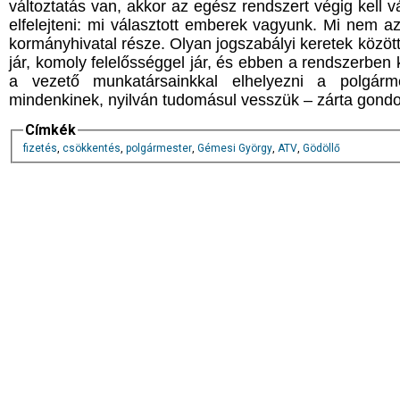
változtatás van, akkor az egész rendszert végig kell 
elfelejteni: mi választott emberek vagyunk. Mi nem 
kormányhivatal része. Olyan jogszabályi keretek közöt
jár, komoly felelősséggel jár, és ebben a rendszerben 
a vezető munkatársainkkal elhelyezni a polgárm
mindenkinek, nyilván tudomásul vesszük – zárta gondol
Címkék
fizetés
,
csökkentés
,
polgármester
,
Gémesi György
,
ATV
,
Gödöllő