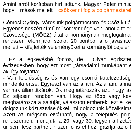
Amint arról korábban hírt adtunk, Magyar Péter minis
hogy – mások mellett –
csökkenni fog a
polgármesterek
Gémesi György, városunk polgármestere és Csőzik Lá
Egyenes beszéd című műsor vendége volt, ahol a tele
Szövetsége (MÖSZ) által a kormánynak megfogalmazo
rendszer reformjáról szóló, 20 pontból álló javasla
mellett – kifejtették véleményüket a kormányfői bejelen
- Ez a legkevésbé fontos, de… Olyan egziszten
évtizedekben, hogy ezt most „társadalmi munkában” e
aki így folytatta:
- Van felelősség is és van egy csomó kötelezettség.
mindenki értse. Egyrészt van az állam. Az állam, anna
vannak államtitkárok. Ők meghatározzák azt, hogy az
Ez teljesen rendben van. Hogy ez több vagy kev
meghatározza a sajátját, választott emberek, ezt el k
dolgozunk köztisztviselőkkel, mi dolgozunk közalkalma
Azért az mégsem elvárható, hogy a település polg
rendszerben, mondjuk, a 20. vagy 30. legyen a fizetés
úr sem lesz partner, hiszen ő is ehhez igazítja az ő 