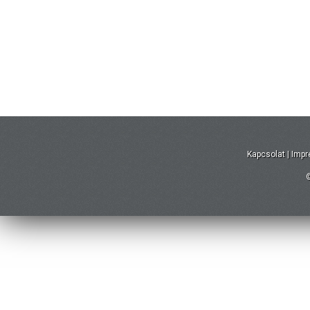
Kapcsolat
|
Imp
©