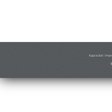
Kapcsolat
|
Imp
©