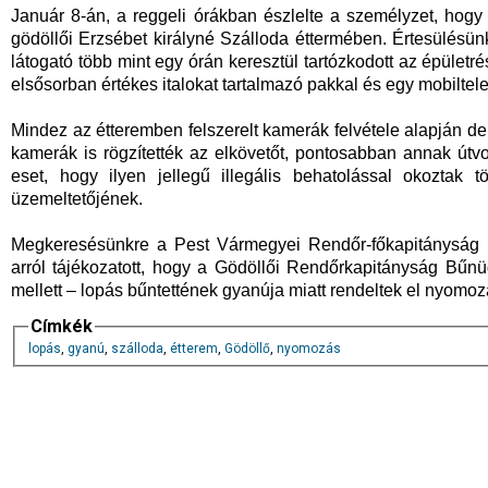
Január 8-án, a reggeli órákban észlelte a személyzet, hogy a
gödöllői Erzsébet királyné Szálloda éttermében. Értesülésünk
látogató több mint egy órán keresztül tartózkodott az épületrés
elsősorban értékes italokat tartalmazó pakkal és egy mobiltele
Mindez az étteremben felszerelt kamerák felvétele alapján derült
kamerák is rögzítették az elkövetőt, pontosabban annak útv
eset, hogy ilyen jellegű illegális behatolással okoztak 
üzemeltetőjének.
Megkeresésünkre a Pest Vármegyei Rendőr-főkapitányság 
arról tájékozatott, hogy a Gödöllői Rendőrkapitányság Bűnü
mellett – lopás bűntettének gyanúja miatt rendeltek el nyomoz
Címkék
lopás
,
gyanú
,
szálloda
,
étterem
,
Gödöllő
,
nyomozás