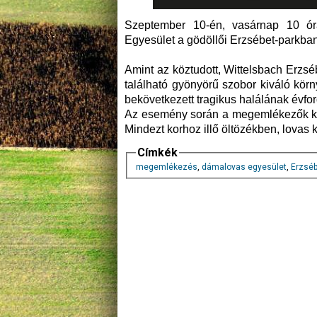
Szeptember 10-én, vasárnap 10 ó
Egyesület a gödöllői Erzsébet-parkban
Amint az köztudott, Wittelsbach Erzséb
található gyönyörű szobor kiváló körn
bekövetkezett tragikus halálának évfor
Az esemény során a megemlékezők kos
Mindezt korhoz illő öltözékben, lovas kí
Címkék
megemlékezés
,
dámalovas egyesület
,
Erzséb