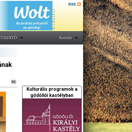
RSS
TEKINTŐ
Keresés
lának
Kulturális programok a
gödöllői kastélyban