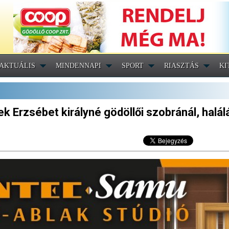
AKTUÁLIS
MINDENNAPI
SPORT
RIASZTÁS
KI
k Erzsébet királyné gödöllői szobránál, halá