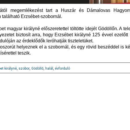
rától megemlékezést tart a Huszár és Dámalovas Hagyom
 található Erzsébet-szobornál.
et magyar királyné előszeretettel töltötte idejét Gödöllőn. A te
yezetet biztosít arra, hogy Erzsébet királyné 125 évvel ezelőt
dulóján az érdeklődők leróhatják tiszteletüket.
zorút helyeznek el a szobornál, és egy rövid beszéddel is ké
sérettel teszik.
et királyné
,
szobor
,
Gödöllő
,
halál
,
évforduló