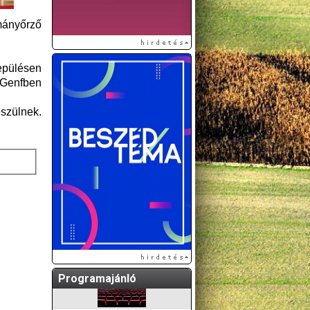
ányőrző
lepülésen
t Genfben
szülnek.
A GÖDÖLLŐI ÉS
KÖRNYÉKBELI
KULTURÁLIS- ÉS
SPORTPROGRAMOKAT
KÖZÖSSÉGI
OLDALUNKON TESSZÜK
KÖZZÉ!
Programajánló