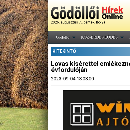
2026. augusztus 7., péntek, Ibolya
Gödöllő
KÖZ-ÉRDEKLŐDÉS
KITEKINTŐ
Lovas kísérettel emlékezne
évfordulóján
2023-09-04 18:08:00