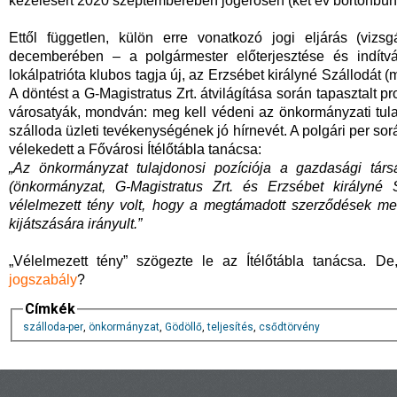
kezelésért 2020 szeptemberében jogerősen (két év börtönbüntet
Ettől független, külön erre vonatkozó jogi eljárás (vizs
decemberében – a polgármester előterjesztése és indítvá
lokálpatrióta klubos tagja új, az Erzsébet királyné Szállodát (
A döntést a G-Magistratus Zrt. átvilágítása során tapasztalt
városatyák, mondván: meg kell védeni az önkormányzati tul
szálloda üzleti tevékenységének jó hírnevét. A polgári per sor
vélekedett a Fővárosi Ítélőtábla tanácsa:
„Az önkormányzat tulajdonosi pozíciója a gazdasági tá
(önkormányzat, G-Magistratus Zrt. és Erzsébet királyné 
vélelmezett tény volt, hogy a megtámadott szerződések me
kijátszására irányult.”
„Vélelmezett tény” szögezte le az Ítélőtábla tanácsa. 
jogszabály
?
Címkék
szálloda-per
,
önkormányzat
,
Gödöllő
,
teljesítés
,
csődtörvény