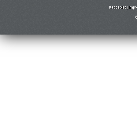
Kapcsolat
|
Imp
©