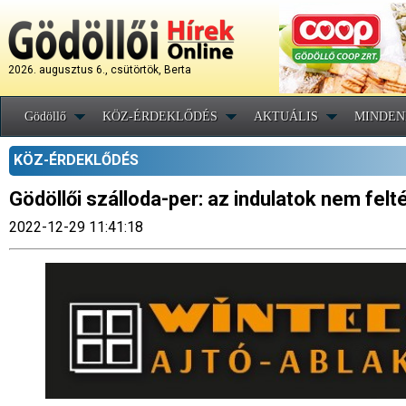
2026. augusztus 6., csütörtök, Berta
Gödöllő
KÖZ-ÉRDEKLŐDÉS
AKTUÁLIS
MINDEN
KÖZ-ÉRDEKLŐDÉS
Gödöllői szálloda-per: az indulatok nem felt
2022-12-29 11:41:18