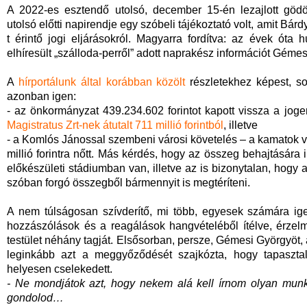
A 2022-es esztendő utolsó, december 15-én lezajlott gödöl
utolsó előtti napirendje egy szóbeli tájékoztató volt, amit Bárd
t érintő jogi eljárásokról. Magyarra fordítva: az évek ót
elhíresült „szálloda-perről” adott naprakész információt Géme
A
hírportálunk által korábban közölt
részletekhez képest, so
azonban igen:
- az önkormányzat 439.234.602 forintot kapott vissza a joger
Magistratus Zrt-nek átutalt 711 millió forintból
, illetve
- a Komlós Jánossal szembeni városi követelés – a kamatok vál
millió forintra nőtt. Más kérdés, hogy az összeg behajtására 
előkészületi stádiumban van, illetve az is bizonytalan, hogy 
szóban forgó összegből bármennyit is megtéríteni.
A nem túlságosan szívderítő, mi több, egyesek számára ige
hozzászólások és a reagálások hangvételéből ítélve, érzelm
testület néhány tagját. Elsősorban, persze, Gémesi Györgyöt, 
leginkább azt a meggyőződését szajkózta, hogy tapasztal
helyesen cselekedett.
- Ne mondjátok azt, hogy nekem alá kell írnom olyan mun
gondolod…