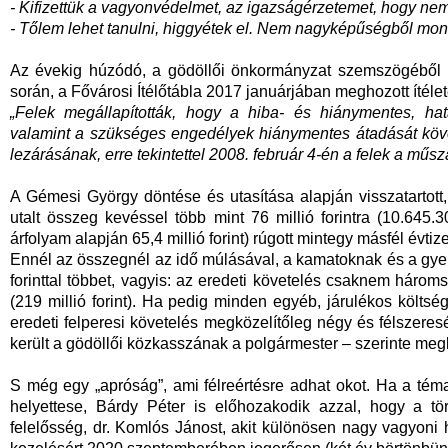
- Kifizettük a vagyonvédelmet, az igazságérzetemet, hogy nem
- Tőlem lehet tanulni, higgyétek el. Nem nagyképűségből mo
Az évekig húzódó, a gödöllői önkormányzat szemszögéből né
során, a Fővárosi Ítélőtábla 2017 januárjában meghozott ítéle
„Felek megállapították, hogy a hiba- és hiánymentes, hat
valamint a szükséges engedélyek hiánymentes átadását köve
lezárásának, erre tekintettel 2008. február 4-én a felek a műsza
A Gémesi György döntése és utasítása alapján visszatartott
utalt összeg kevéssel több mint 76 millió forintra (10.645.
árfolyam alapján 65,4 millió forint) rúgott mintegy másfél évtiz
Ennél az összegnél az idő múlásával, a kamatoknak és a gye
forinttal többet, vagyis: az eredeti követelés csaknem háromsz
(219 millió forint). Ha pedig minden egyéb, járulékos költség
eredeti felperesi követelés megközelítőleg négy és félszeresé
került a gödöllői közkasszának a polgármester – szerinte megla
S még egy „apróság”, ami félreértésre adhat okot. Ha a tém
helyettese, Bárdy Péter is előhozakodik azzal, hogy a tör
felelősség, dr. Komlós Jánost, akit különösen nagy vagyoni h