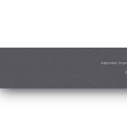
Kapcsolat
|
Imp
©