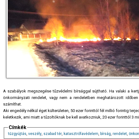
A szabályok megszegése tűzvédelmi bírsággal sújtható. Ha valaki a kert
önkormányzati rendelet, vagy nem a rendeletben meghatározott időben vé
számíthat.
Aki engedély nélkül éget külterületen, 50 ezer forinttól fél millió forintig t
keletkezik, ami miatt a tűzoltóknak be kell avatkozniuk, 20 ezer forinttól 3 mil
Címkék
tűzgyújtás
,
veszély
,
szabad tér
,
katasztrófavédelem
,
bírság
,
rendelet
,
önko