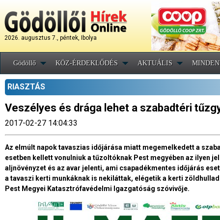
2026. augusztus 7., péntek, Ibolya
Gödöllő
KÖZ-ÉRDEKLŐDÉS
AKTUÁLIS
MINDEN
RIASZTÁS
Veszélyes és drága lehet a szabadtéri tűzg
2017-02-27 14:04:33
Az elmúlt napok tavaszias időjárása miatt megemelkedett a szaba
esetben kellett vonulniuk a tűzoltóknak Pest megyében az ilyen j
aljnövényzet és az avar jelenti, ami csapadékmentes időjárás es
a tavaszi kerti munkáknak is nekiláttak, elégetik a kerti zöldhulla
Pest Megyei Katasztrófavédelmi Igazgatóság szóvivője.