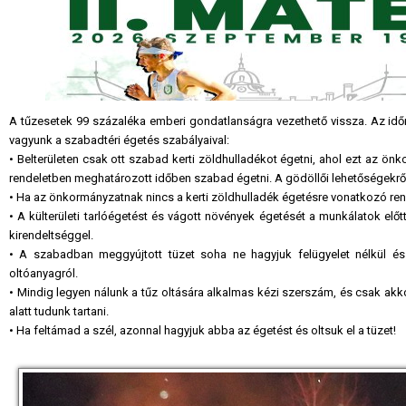
A tűzesetek 99 százaléka emberi gondatlanságra vezethető vissza. Az időnk
vagyunk a szabadtéri égetés szabályaival:
• Belterületen csak ott szabad kerti zöldhulladékot égetni, ahol ezt az ön
rendeletben meghatározott időben szabad égetni. A gödöllői lehetőségekrő
• Ha az önkormányzatnak nincs a kerti zöldhulladék égetésre vonatkozó rend
• A külterületi tarlóégetést és vágott növények égetését a munkálatok előtt
kirendeltséggel.
• A szabadban meggyújtott tüzet soha ne hagyjuk felügyelet nélkül 
oltóanyagról.
• Mindig legyen nálunk a tűz oltására alkalmas kézi szerszám, és csak akk
alatt tudunk tartani.
• Ha feltámad a szél, azonnal hagyjuk abba az égetést és oltsuk el a tüzet!