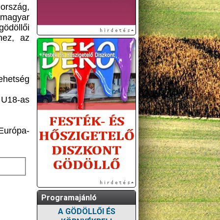
ország,
A magyar
ödöllői
hez, az
tehetség
 U18-as
Európa-
Programajánló
A GÖDÖLLŐI ÉS