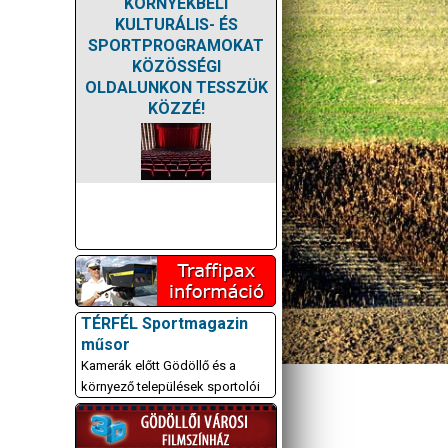
KÖRNYÉKBELI
KULTURÁLIS- ÉS
SPORTPROGRAMOKAT
KÖZÖSSÉGI
OLDALUNKON TESSZÜK
KÖZZÉ!
TÉRFÉL Sportmagazin
műsor
Kamerák előtt Gödöllő és a
környező települések sportolói