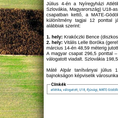
Július 4-én a Nyíregyházi Atl
Szlovákia, Magyarország) U18-as (
csapatban kettő, a MATE-Gödöllő
különítmény tagjai 12 ponttal
alábbiak szerint:
1. hely:
Krakóczki Bence (diszkosz
2. hely:
Vitális Lelle Boróka (gere
március 14-én 48,59 méterig jutott
A magyar csapat 296,5 ponttal –
válogatott viadalt. Szlovákia 198,5 
Máté Alpár tanítványai július 1
bajnokságon képviselik városunka
Címkék
atlétika
,
válogatott
,
U18
,
ifjúsági
,
MATE-Gödöll