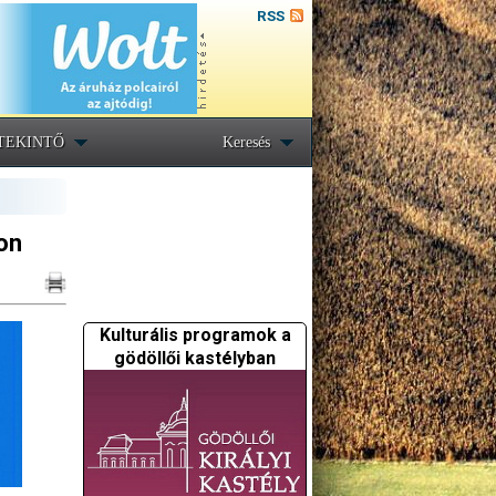
RSS
TEKINTŐ
Keresés
lon
Kulturális programok a
gödöllői kastélyban