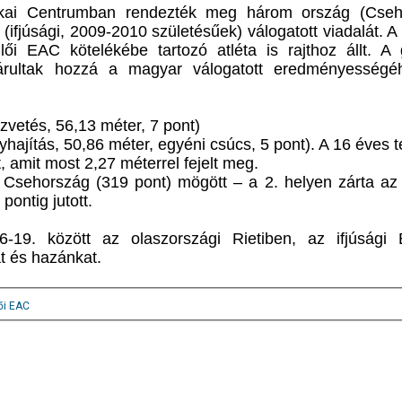
étikai Centrumban rendezték meg három ország (Cseh
ifjúsági, 2009-2010 születésűek) válogatott viadalát. 
i EAC kötelékébe tartozó atléta is rajthoz állt. A g
 járultak hozzá a magyar válogatott eredményességé
vetés, 56,13 méter, 7 pont)
lyhajítás, 50,86 méter, egyéni csúcs, 5 pont). A 16 éves 
, amit most 2,27 méterrel fejelt meg.
 Csehország (319 pont) mögött – a 2. helyen zárta az
pontig jutott.
6-19. között az olaszországi Rietiben, az ifjúsági 
t és hazánkat.
ői EAC