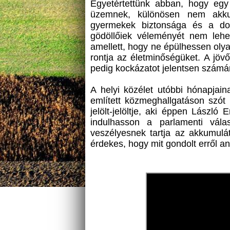
Egyetértettünk abban, hogy egy
üzemnek, különösen nem akkum
gyermekek biztonsága és a do
gödöllőiek véleményét nem lehet
amellett, hogy ne épülhessen oly
rontja az életminőségüket. A jövő
pedig kockázatot jelentsen számá
A helyi közélet utóbbi hónapjai
említett közmeghallgatáson szót 
jelölt-jelöltje, aki éppen Lászl
indulhasson a parlamenti vála
veszélyesnek tartja az akkumulá
érdekes, hogy mit gondolt erről a