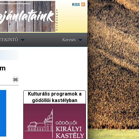
RSS
TEKINTŐ
Keresés
em
Kulturális programok a
gödöllői kastélyban