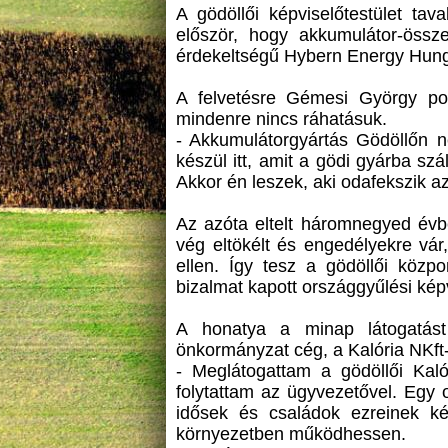
A gödöllői képviselőtestület tav
először, hogy akkumulátor-össze
érdekeltségű Hybern Energy Hunga
A felvetésre Gémesi György po
mindenre nincs ráhatásuk.
- Akkumulátorgyártás Gödöllőn n
készül itt, amit a gödi gyárba sz
Akkor én leszek, aki odafekszik a
Az azóta eltelt háromnegyed évbe
vég eltökélt és engedélyekre vár,
ellen. Így tesz a gödöllői közp
bizalmat kapott országgyűlési képv
A honatya a minap látogatást
önkormányzat cég, a Kalória NKft-n
- Meglátogattam a gödöllői Kaló
folytattam az ügyvezetővel. Egy
idősek és családok ezreinek ké
környezetben működhessen.