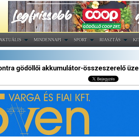
AKTUÁLIS
MINDENNAPI
SPORT
RIASZTÁS
KI
kontra gödöllői akkumulátor-összeszerelő üz