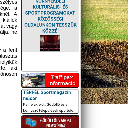
KÖRNYÉKBELI
szélyes
KULTURÁLIS- ÉS
sége, a
SPORTPROGRAMOKAT
knél. A
KÖZÖSSÉGI
kiállok
OLDALUNKON TESSZÜK
gát vagy
KÖZZÉ!
álja, ne
 a fent
álasztás
melyikük
te, aki
lönösen
TÉRFÉL Sportmagazin
műsor
Kamerák előtt Gödöllő és a
környező települések sportolói