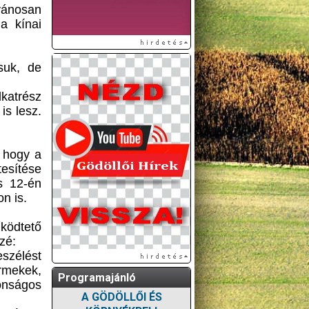
lvánosan
a kínai
suk, de
katrész
is lesz.
, hogy a
tesítése
s 12-én
n is.
ködtető
zé:
szélést
rmekek,
Programajánló
onságos
A GÖDÖLLŐI ÉS