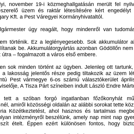
alyi, november 19-i közmeghallgatásán merült fel nyi
szerelő üzem és raktár létesítésére kért engedélyt 
ry Kft. a Pest Váregyei Kormányhivataltól.
lgármester úgy reagált, hogy mindenről van tudomá
em történik. Ez a leglényegesebb. Sok akkumulátor al
állítanak be. Akkumulátorgyártás azonban Gödöllőn nem 
z útra – fogalmazott a város első embere.
n sok minden történt az ügyben. Jelenleg ott tartunk
 a lakosság jelentős része pedig tiltakozik az üzem lé
ontú Pest vármegye 6-os számú választókerület áprili
iselője, A Tisza Párt színeiben indult László Endre Márto
 tett a szóban forgó ingatlanban főzőkonyhát mű
él, amiről közösségi oldalán az alábbi sorokat tette köz
ria Közétkeztetést, ahol hasznos és tartalmas megbe
 olyan intézményről beszélünk, amely nap mint nap gye
szít ételt. Éppen ezért különösen fontos, hogy bizt