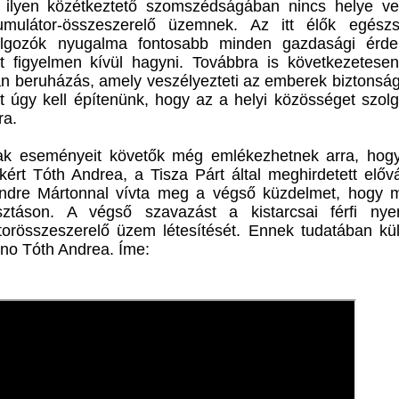
 ilyen közétkeztető szomszédságában nincs helye ve
ulátor-összeszerelő üzemnek. Az itt élők egész
lgozók nyugalma fontosabb minden gazdasági érde
 figyelmen kívül hagyni. Továbbra is következetesen 
an beruházás, amely veszélyezteti az emberek biztonsá
t úgy kell építenünk, hogy az a helyi közösséget szolg
ra.
nak eseményeit követők még emlékezhetnek arra, hogy
kért Tóth Andrea, a Tisza Párt által meghirdetett előv
ó Endre Mártonnal vívta meg a végső küzdelmet, hogy 
sztáson. A végső szavazást a kistarcsai férfi nyer
torösszeszerelő üzem létesítését. Ennek tudatában kü
nno Tóth Andrea. Íme: