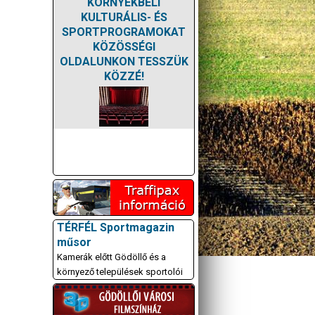
KÖRNYÉKBELI
KULTURÁLIS- ÉS
SPORTPROGRAMOKAT
KÖZÖSSÉGI
OLDALUNKON TESSZÜK
KÖZZÉ!
TÉRFÉL Sportmagazin
műsor
Kamerák előtt Gödöllő és a
környező települések sportolói