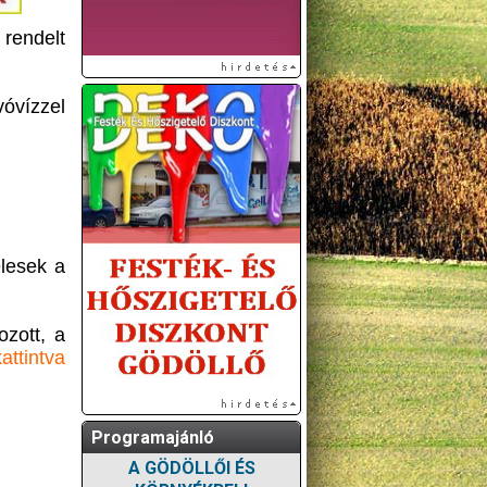
 rendelt
óvízzel
lesek a
ozott, a
attintva
Programajánló
A GÖDÖLLŐI ÉS