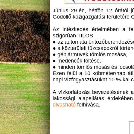
Június 29-én, hétfőn 12 órától jú
Gödöllő közigazgatási területére
Az intézkedés értelmében a fent
szigorúan TILOS
● az automata öntözőberendezés
● a közterületi tűzcsapokról törté
● gépjárművek tömlős mosása,
● medencék töltése,
● minden tömlős mosás és locsolás
Ezen felül a 10 köbméter/nap át
napi vízfogyasztásukat 10 %-kal c
A vízkorlátozás bevezetésének al
lakossági alapellátás érdekébe
olvasható
felhívása.