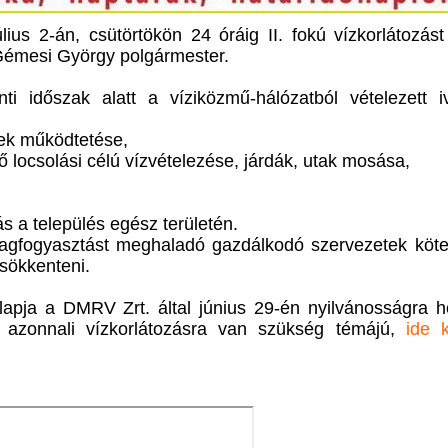
lius 2-án, csütörtökön 24 óráig II. fokú vízkorlátozást
 Gémesi György polgármester.
i időszak alatt a víziközmű-hálózatból vételezett iv
ek működtetése,
nő locsolási célú vízvételezése, járdák, utak mosása,
 a település egész területén.
lagfogyasztást meghaladó gazdálkodó szervezetek köte
sökkenteni.
apja a DMRV Zrt. által június 29-én nyilvánosságra h
n azonnali vízkorlátozásra van szükség témájú,
ide k