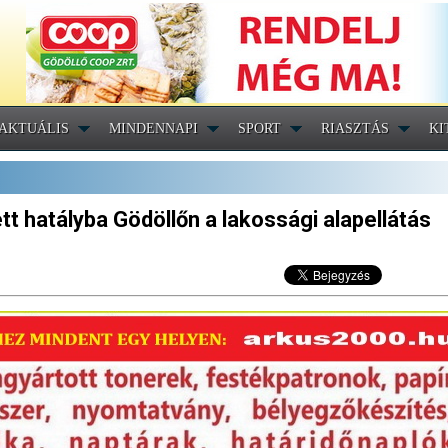
AKTUÁLIS
MINDENNAPI
SPORT
RIASZTÁS
KI
tt hatályba Gödöllőn a lakossági alapellátás