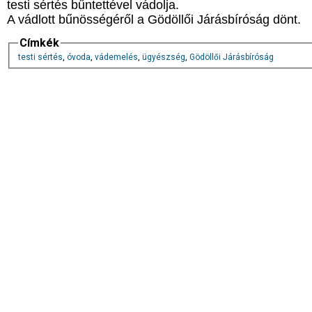
testi sértés bűntettével vádolja.
A vádlott bűnösségéről a Gödöllői Járásbíróság dönt.
Címkék
testi sértés
,
óvoda
,
vádemelés
,
ügyészség
,
Gödöllői Járásbíróság