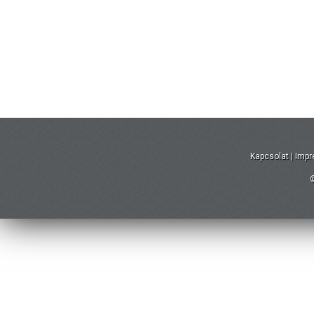
Kapcsolat
|
Imp
©