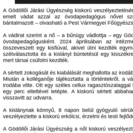
A Gödöllői Járási Ügyészség kiskorú veszélyeztetés
emelt vádat azzal az óvodapedagógus nővel sz
bántalmazott – olvasható a Pest Vármegyei Főügyész
A vádirat szerint a nő – a bűnügy vádlottja – egy Göd
óvodapedagógusként. 2024 áprilisában az intézm
összeveszett egy kisfiúval, akivel ütni kezdték egy
szétválasztotta és a kislányt büntetésül egy kisszékre
mert társai csúfolni kezdték.
A sértett zokogását és kiabálását meghallotta az irodáb
Miután a kolléganője tájékoztatta a történtekről, a v
irodába vitte. Ott egy széles cellux ragasztószalaggal 
egy perc elteltével letépte. A kiskorú sértett abbaha
visszavitt az udvarra.
A kislánynak könnyű, 8 napon belül gyógyuló sérülé
veszélyeztette a kiskorú erkölcsi, érzelmi és testi fejlőd
A Gödöllői Járási Ügyészség a nőt kiskorú veszélyezt