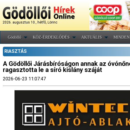
2026. augusztus 10., hétfõ, Lörinc
Gödöllő
KÖZ-ÉRDEKLŐDÉS
AKTUÁLIS
MINDEN
RIASZTÁS
A Gödöllői Járásbíróságon annak az óvónőne
ragasztotta le a síró kislány száját
2026-06-23 11:07:47