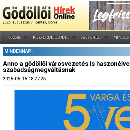
2026. augusztus 7., péntek, Ibolya
Gödöllő
KÖZ-ÉRDEKLŐDÉS
AKTUÁLIS
MINDEN
MINDENNAPI
Anno a gödöllői városvezetés is haszonélvez
szabadságmegváltásnak
2026-06-16 18:27:26