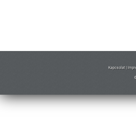
Kapcsolat
|
Imp
©