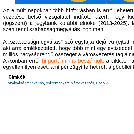
Az elmúlt napokban több hírforrásban is arról lehetet
vezetése belső vizsgálatot indított, azért, hogy ki
(jogszerű) a jegybank korábbi elnöke (2013-2025), M
szert tenni szabadságmegváltás jogcímen.
A „szabadságmegváltás” szó egyfajta déjà vu (ejtsd: 
aki arra emlékeztetett, hogy több mint egy évtizeddel e
milliós nagyságrendű összeget a városvezetés tagjain
Akkoriban erről
hírportálunk is beszámolt
, a cikkben 
egyetlen ilyen eset, ami pénzügyi terhet rótt a gödöllői
Címkék
szabadságmegváltás
,
önkormányzat
,
városvezetés
,
Gödöllő