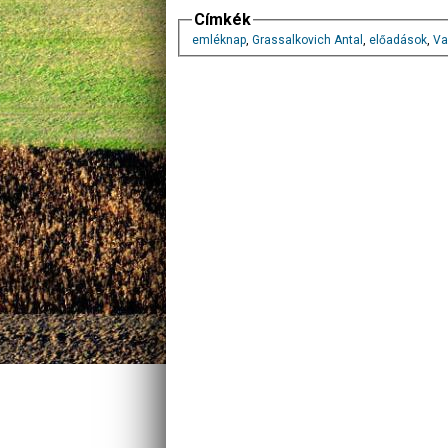
Címkék
emléknap
,
Grassalkovich Antal
,
előadások
,
Va