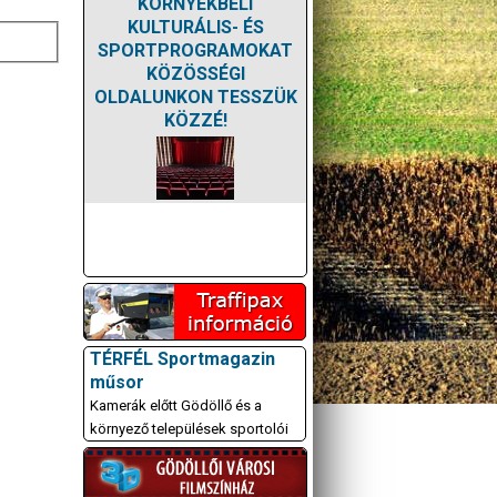
KÖRNYÉKBELI
KULTURÁLIS- ÉS
SPORTPROGRAMOKAT
KÖZÖSSÉGI
OLDALUNKON TESSZÜK
KÖZZÉ!
TÉRFÉL Sportmagazin
műsor
Kamerák előtt Gödöllő és a
környező települések sportolói