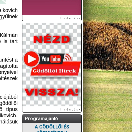
lkovich
gyűlnek
 Kálmán
is tart
intést a
agította
ényeivel
ítészek
ciójából
gödöllői
ői típus
lkovich-
Programajánló
ználásuk
A GÖDÖLLŐI ÉS