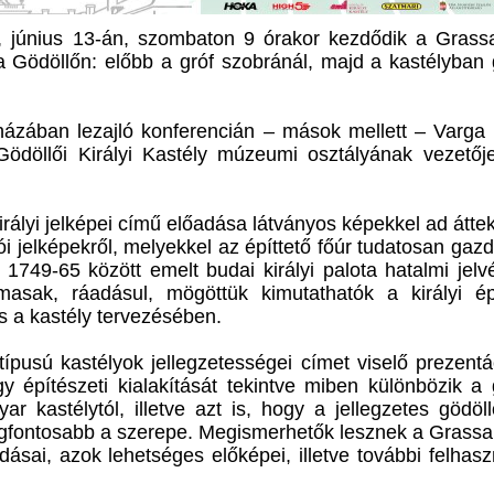
, június 13-án, szombaton 9 órakor kezdődik a Grassa
Gödöllőn: előbb a gróf szobránál, majd a kastélyban 
ázában lezajló konferencián – mások mellett – Varga
ödöllői Királyi Kastély múzeumi osztályának vezetője 
rályi jelképei című előadása látványos képekkel ad áttek
i jelképekről, melyekkel az építtető főúr tudatosan gazd
 1749-65 között emelt budai királyi palota hatalmi jelv
masak, ráadásul, mögöttük kimutathatók a királyi ép
is a kastély tervezésében.
ípusú kastélyok jellegzetességei címet viselő prezentá
 építészeti kialakítását tekintve miben különbözik a 
r kastélytól, illetve azt is, hogy a jellegzetes gödöll
egfontosabb a szerepe. Megismerhetők lesznek a Grassa
ldásai, azok lehetséges előképei, illetve további felhas