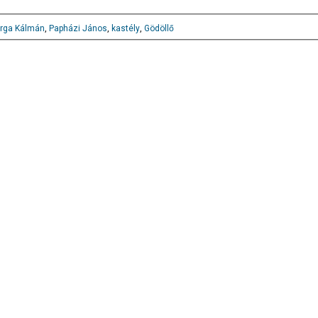
rga Kálmán
,
Papházi János
,
kastély
,
Gödöllő