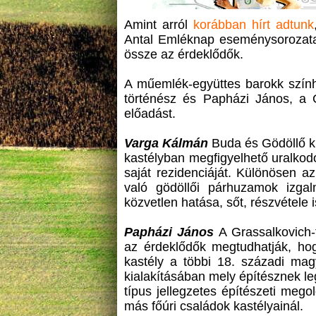
Amint arról
korábban hírt adtunk
Antal Emléknap eseménysorozata 
össze az érdeklődők.
A műemlék-együttes barokk szính
történész és Papházi János, a G
előadást.
Varga Kálmán
Buda és Gödöllő ki
kastélyban megfigyelhető uralkodó
saját rezidenciáját. Különösen az
való gödöllői párhuzamok izgal
közvetlen hatása, sőt, részvétele 
Papházi János
A Grassalkovich-t
az érdeklődők megtudhatják, hogy
kastély a többi 18. századi magya
kialakításában mely építésznek l
típus jellegzetes építészeti mego
más főúri családok kastélyainál.