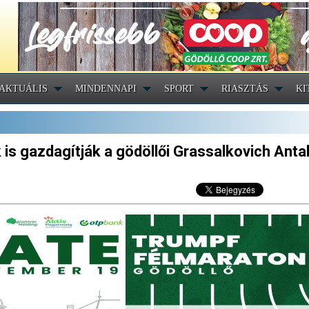
AKTUÁLIS
MINDENNAPI
SPORT
RIASZTÁS
KI
is gazdagítják a gödöllői Grassalkovich Anta