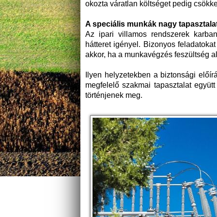
okozta váratlan költséget pedig csökke
A speciális munkák nagy tapasztala
Az ipari villamos rendszerek karba
hátteret igényel. Bizonyos feladatok
akkor, ha a munkavégzés feszültség ala
Ilyen helyzetekben a biztonsági előí
megfelelő szakmai tapasztalat együt
történjenek meg.