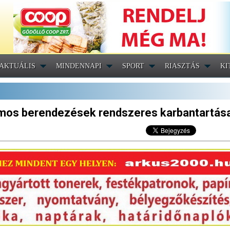
AKTUÁLIS
MINDENNAPI
SPORT
RIASZTÁS
KI
llamos berendezések rendszeres karbantartás