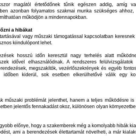
szor magától értetődőnek tűnik egészen addig, amíg va
érben azonban folyamatos szakmai munka szükséges ahhoz,
zámíthatóan működjön a mindennapokban.
őzni a hibákat
antartásával vagy műszaki támogatással kapcsolatban keresnek
znos kiindulópont lehet.
ezések hosszú időn keresztül nagy terhelés alatt működne
szek idővel elhasználódnak. A rendszeres felülvizsgálatok
erendezések, megszakítók, vezérlőszekrények és egyéb fonto
 időben kiderül, sok esetben elkerülhetővé válik egy k
k műszaki problémát jelenthet, hanem a teljes működésre is 
setben jelentős fennakadást okoz, különösen olyan környezetbe
nagyobb előnye, hogy a szakemberek még a komolyabb hibák kia
ödést, ami a berendezések élettartamát növelheti, a már kialak