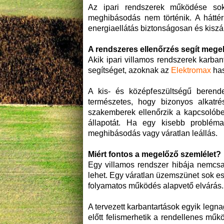
Az ipari rendszerek működése sok
meghibásodás nem történik. A hátt
energiaellátás biztonságosan és kis
A rendszeres ellenőrzés segít megel
Akik ipari villamos rendszerek karb
segítséget, azoknak az
Elektromax
has
A kis- és középfeszültségű berend
természetes, hogy bizonyos alkatré
szakemberek ellenőrzik a kapcsolób
állapotát. Ha egy kisebb probléma
meghibásodás vagy váratlan leállás.
Miért fontos a megelőző szemlélet?
Egy villamos rendszer hibája nemcsa
lehet. Egy váratlan üzemszünet sok e
folyamatos működés alapvető elvárás.
A tervezett karbantartások egyik leg
előtt felismerhetik a rendellenes műk