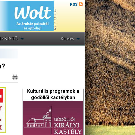
RSS
TEKINTŐ
Keresés
a?
Kulturális programok a
gödöllői kastélyban