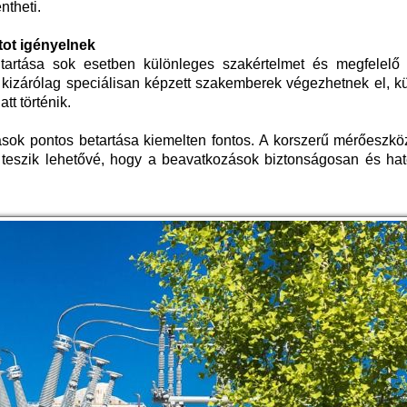
ntheti.
tot igényelnek
ntartása sok esetben különleges szakértelmet és megfelelő
at kizárólag speciálisan képzett szakemberek végezhetnek el, 
tt történik.
rások pontos betartása kiemelten fontos. A korszerű mérőeszk
t teszik lehetővé, hogy a beavatkozások biztonságosan és ha