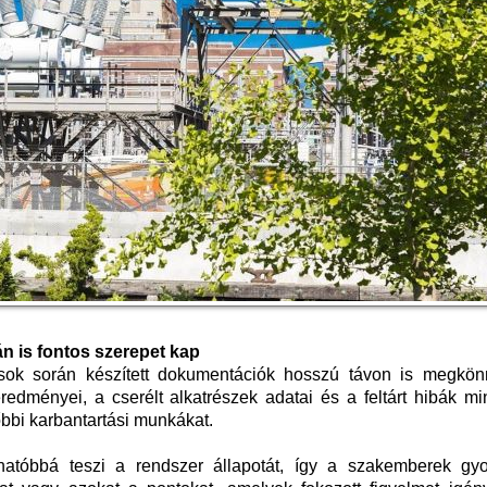
n is fontos szerepet kap
ások során készített dokumentációk hosszú távon is megkönn
eredményei, a cserélt alkatrészek adatai és a feltárt hibák m
őbbi karbantartási munkákat.
thatóbbá teszi a rendszer állapotát, így a szakemberek gy