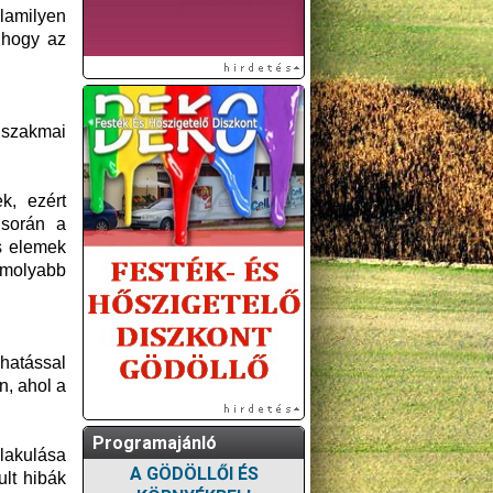
lamilyen
 hogy az
 szakmai
k, ezért
 során a
s elemek
omolyabb
hatással
n, ahol a
Programajánló
lakulása
A GÖDÖLLŐI ÉS
ult hibák