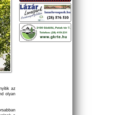
yítik az
ind olyan
orsabban