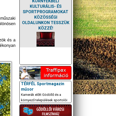
KÖRNYÉKBELI
KULTURÁLIS- ÉS
SPORTPROGRAMOKAT
KÖZÖSSÉGI
 műszaki
OLDALUNKON TESSZÜK
különösen
KÖZZÉ!
özök és a
tékonyan
TÉRFÉL Sportmagazin
műsor
Kamerák előtt Gödöllő és a
környező települések sportolói