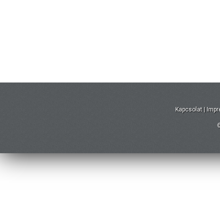
Kapcsolat
|
Imp
©