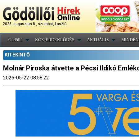
2026. augusztus 8., szombat, László
Gödöllő
KÖZ-ÉRDEKLŐDÉS
AKTUÁLIS
MINDEN
KITEKINTŐ
Molnár Piroska átvette a Pécsi Ildikó Emlékd
2026-05-22 08:58:22