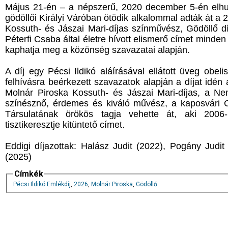
Május 21-én – a népszerű, 2020 december 5-én elhu
gödöllői Királyi Váróban ötödik alkalommal adták át a 2
Kossuth- és Jászai Mari-díjas színművész, Gödöllő d
Péterfi Csaba által életre hívott elismerő címet minden
kaphatja meg a közönség szavazatai alapján.
A díj egy Pécsi Ildikó aláírásával ellátott üveg obeli
felhívásra beérkezett szavazatok alapján a díjat idén
Molnár Piroska Kossuth- és Jászai Mari-díjas, a N
színésznő, érdemes és kiváló művész, a kaposvári 
Társulatának örökös tagja vehette át, aki 200
tisztikeresztje kitüntető címet.
Eddigi díjazottak: Halász Judit (2022), Pogány Judit
(2025)
Címkék
Pécsi Ildikó Emlékdíj
,
2026
,
Molnár Piroska
,
Gödöllő