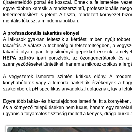
újratermelődő porral és kosszal. Ennek a felismerése veze
egyre többen keresik a rendszerszintű, professzionális megol
tehermentesítést is jelent. A tiszta, rendezett környezet bizo
mentális fókuszt a mindennapokban.
A professzionális takarítás előnyei
A laikusok gyakran felteszik a kérdést, miben nyújt többet
takarítás. A válasz a technológiai felszereltségben, a vegys
takarító olyan ipari teljesítményű gépekkel érkezik, amely
HEPA szűrős
ipari porszívók, az ózongenerátorok és a p
szennyeződéseket tüntetik el, hanem a mikroszkopikus allergén
A vegyszerek ismerete szintén kritikus előny. A moder
konyhabútorok vagy a tömörfa parketták érzékenyek a hagyo
szakemberek pH specifikus anyagokkal dolgoznak, így a felül
Egyre több lakás- és háztulajdonos ismeri fel itt a környéken
és a környező településeken nem luxus, hanem egy remekül 
ugyanis a folyamatos tisztaság mellett a kényes, drága burkol