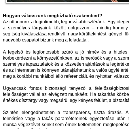
Hogyan válasszunk megbízható szakembert?
Az otthonunk a legintimebb, legprivátabb szféránk. Egy ideg
a személyes tárgyaink között dolgozzon – mindig komoly
segítség kiválasztása rendkívül nagy körültekintést igényel, f
nagyobb csapatot bízunk meg a feladattal.
A legelső és legfontosabb szűrő a jó hírnév és a hiteles h
körbekérdezni a környezetünkben, az ismerősök vagy a szoms
személyes tapasztalatok és a közvetlen ajánlások a legérté
és az interneten is könnyen utánajárhatunk a valós ügyfélé
meg a korábbi munkáiból álló referenciáit, és nyitottan válasz
Ugyancsak fontos biztonsági tényező a felelősségbiztosí
felelősséget vállal az elvégzett munkáért. Ha takarítás közben
értékes dísztárgy vagy megsérül egy kényes felület, a biztosít
Szintén elengedhetetlen a transzparens, tiszta árazás
felmérése vagy a lakás paramétereinek egyeztetése után mi
munka végeztével senkit sem érnek kellemetlen meglepetések 