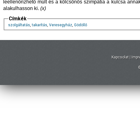
leellenőrizhető múlt és a kölcsönös szimpátia a kulcsa ann
alakulhasson ki.
(x)
Címkék
szolgáltatás
,
takarítás
,
Veresegyház
,
Gödöllő
Kapcsolat
|
Imp
©