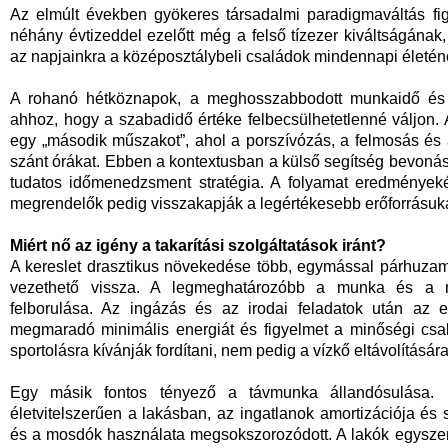
Az elmúlt években gyökeres társadalmi paradigmaváltás fig
néhány évtizeddel ezelőtt még a felső tízezer kiváltságának,
az napjainkra a középosztálybeli családok mindennapi életéne
A rohanó hétköznapok, a meghosszabbodott munkaidő és a
ahhoz, hogy a szabadidő értéke felbecsülhetetlenné váljon.
egy „második műszakot”, ahol a porszívózás, a felmosás és 
szánt órákat. Ebben a kontextusban a külső segítség bevoná
tudatos időmenedzsment stratégia. A folyamat eredményekén
megrendelők pedig visszakapják a legértékesebb erőforrásukat:
Miért nő az igény a takarítási szolgáltatások iránt?
A kereslet drasztikus növekedése több, egymással párhuzam
vezethető vissza. A legmeghatározóbb a munka és a ma
felborulása. Az ingázás és az irodai feladatok után az 
megmaradó minimális energiát és figyelmet a minőségi csa
sportolásra kívánják fordítani, nem pedig a vízkő eltávolítására
Egy másik fontos tényező a távmunka állandósulása. M
életvitelszerűen a lakásban, az ingatlanok amortizációja és
és a mosdók használata megsokszorozódott. A lakók egyszer