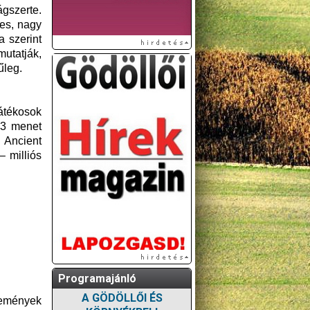
ágszerte.
res, nagy
 szerint
utatják,
űleg.
játékosok
13 menet
 Ancient
 milliós
Programajánló
A GÖDÖLLŐI ÉS
semények