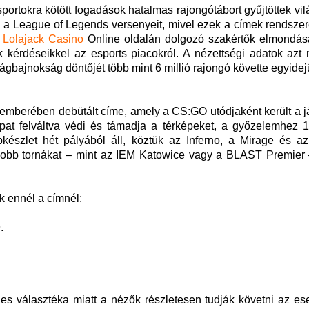
portokra kötött fogadások hatalmas rajongótábort gyűjtöttek vil
és a League of Legends versenyeit, mivel ezek a címek rendsze
A
Lolajack Casino
Online oldalán dolgozó szakértők elmondása
kérdéseikkel az esports piacokról. A nézettségi adatok azt m
gbajnokság döntőjét több mint 6 millió rajongó követte egyidej
temberében debütált címe, amely a CS:GO utódjaként került a 
apat felváltva védi és támadja a térképeket, a győzelemhez 
észlet hét pályából áll, köztük az Inferno, a Mirage és az
yobb tornákat – mint az IEM Katowice vagy a BLAST Premier –
k ennél a címnél:
.
les választéka miatt a nézők részletesen tudják követni az e