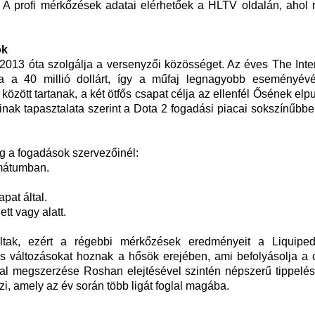
. A profi mérkőzések adatai elérhetőek a HLTV oldalán, ahol 
ok
013 óta szolgálja a versenyzői közösséget. Az éves The Inter
a a 40 millió dollárt, így a műfaj legnagyobb eseményévé
zött tartanak, a két ötfős csapat célja az ellenfél Ősének elpu
nak tapasztalata szerint a Dota 2 fogadási piacai sokszínűbbe
eg a fogadások szervezőinél:
rmátumban.
pat által.
tt vagy alatt.
áltak, ezért a régebbi mérkőzések eredményeit a Liquiped
ntős változásokat hoznak a hősök erejében, ami befolyásolja a
rtal megszerzése Roshan elejtésével szintén népszerű tippelés
zi, amely az év során több ligát foglal magába.