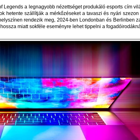
 of Legends a legnagyobb nézettséget produkáló esports cím vil
 hetente szállítják a mérkőzéseket a tavaszi és nyári szezon
elyszínen rendezik meg, 2024-ben Londonban és Berlinben zaj
hossza miatt sokféle eseményre lehet tippelni a fogadóirodákná