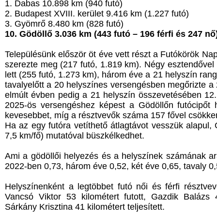
1. Dabas 10.898 km (940 futó)
2. Budapest XVIII. kerület 9.416 km (1.227 futó)
3. Gyömrő 8.480 km (828 futó)
10. Gödöllő 3.036 km (443 futó – 196 férfi és 247 nő
Településünk először öt éve vett részt a Futókörök Napj
szerezte meg (217 futó, 1.819 km). Négy esztendővel e
lett (255 futó, 1.273 km), három éve a 21 helyszín ra
tavalyelőtt a 20 helyszínes versengésben megőrizte a 
elmúlt évben pedig a 21 helyszín összevetésében 12. 
2025-ös versengéshez képest a Gödöllőn futócipőt hú
kevesebbet, míg a résztvevők száma 157 fővel csökke
Ha az egy futóra vetíthető átlagtávot vesszük alapul,
7,5 km/fő) mutatóval büszkélkedhet.
Ami a gödöllői helyezés és a helyszínek számának arán
2022-ben 0,73, három éve 0,52, két éve 0,65, tavaly 0,
Helyszínenként a legtöbbet futó női és férfi résztve
Vancsó Viktor 53 kilométert futott, Gazdik Balázs
Sárkány Krisztina 41 kilométert teljesített.