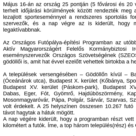
Május 16-án az ország 25 pontján (5 fővárosi és 20 v
terhelt időjárási körülmények között rendezték meg 
lezajlott sporteseménnyel a rendszeres sportolás fon
szervezők, és a nap végre az is kiderült, hogy me
legaktívabbnak.
Az Országos Futópálya-építési Programban az utóbb
Aktív Magyarországért Felelős Kormánybiztosi I
eseményszervezők Országos Szövetségének (SZEOSZ)
gödöllői is, amit hat évvel ezelőtt vehettek birtokba a 
A települések versengésében – Gödöllőn kívül – Bal
(Óceánárok utca), Budapest X. kerület (Kőbánya, Sportl
Budapest XV. kerület (Páskom-park), Budapest XVII
Dabas, Eger, Fót, Gyömrő, Hajdúböszörmény, Kapos
Mosonmagyaróvár, Pápa, Polgár, Sárvár, Szarvas, Sz
volt érdekelt. A 25 helyszínen összesen 10.267 futó 
távot hagytak a hátuk mögött.
A nap végére kiderült, hogy a programban részt vett 
kilométert a futók. Íme, a top három település(rész) és