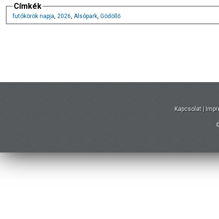
Címkék
futókörök napja
,
2026
,
Alsópark
,
Gödöllő
Kapcsolat
|
Imp
©