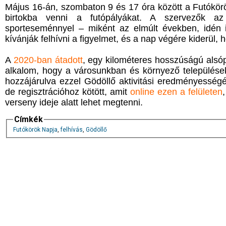
Május 16-án, szombaton 9 és 17 óra között a Futókör
birtokba venni a futópályákat. A szervezők 
sporteseménnyel – miként az elmúlt években, idén 
kívánják felhívni a figyelmet, és a nap végére kiderül, 
A
2020-ban átadott
, egy kilométeres hosszúságú alsóp
alkalom, hogy a városunkban és környező településeken
hozzájárulva ezzel Gödöllő aktivitási eredményesség
de regisztrációhoz kötött, amit
online ezen a felületen
verseny ideje alatt lehet megtenni.
Címkék
Futókörök Napja
,
felhívás
,
Gödöllő