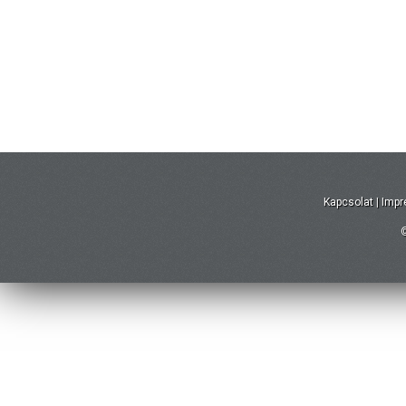
Kapcsolat
|
Imp
©