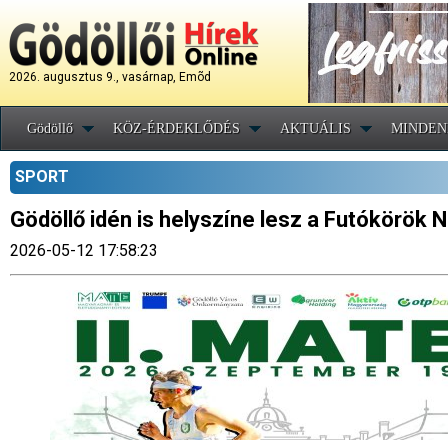
2026. augusztus 9., vasárnap, Emõd
Gödöllő
KÖZ-ÉRDEKLŐDÉS
AKTUÁLIS
MINDEN
SPORT
Gödöllő idén is helyszíne lesz a Futókörök 
2026-05-12 17:58:23