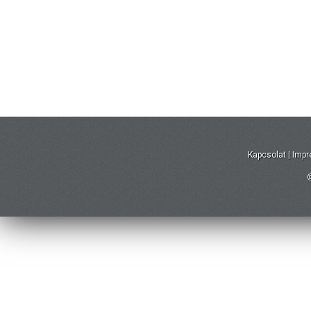
Kapcsolat
|
Imp
©