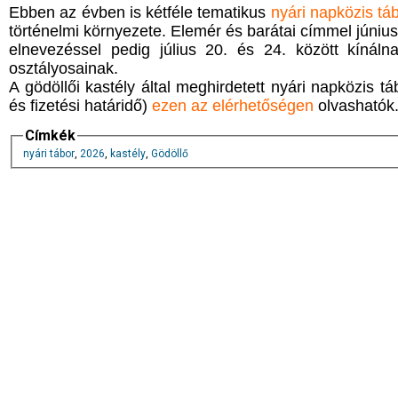
Ebben az évben is kétféle tematikus
nyári napközis tá
történelmi környezete. Elemér és barátai címmel június 
elnevezéssel pedig július 20. és 24. között kínáln
osztályosainak.
A gödöllői kastély által meghirdetett nyári napközis táb
és fizetési határidő)
ezen az elérhetőségen
olvashatók
Címkék
nyári tábor
,
2026
,
kastély
,
Gödöllő