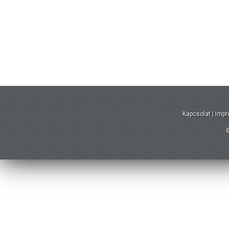
Kapcsolat
|
Imp
©