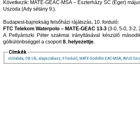
Következik: MATE-GEAC-MSA – Eszterházy SC (Eger) május 1
Uszoda (Ady sétány 9.).
Budapest-bajnokság felsőházi rájátszás, 10. forduló:
FTC Telekom Waterpolo – MATE-GEAC 13-3
(3-0, 5-0, 3-2, 
A Petlyánszki Péter szakmai irányításával készülő másodi
gólkülönbséggel a csoport
8. helyezettje
.
Címkék
vízilabda
,
OB I/B
,
alapszakasz
,
II forduló
,
MATE-Gödöllői EAC-MSA
,
AVUS Szo