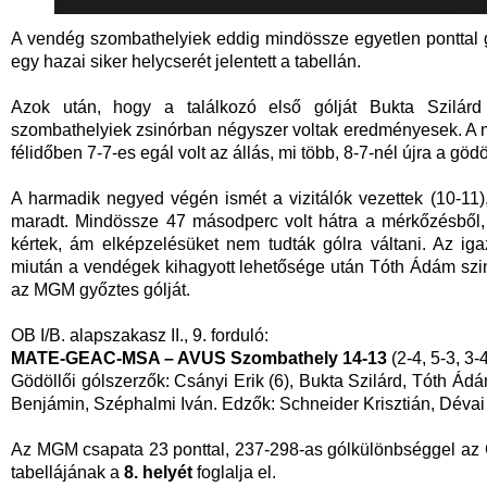
A vendég szombathelyiek eddig mindössze egyetlen ponttal gyűj
egy hazai siker helycserét jelentett a tabellán.
Azok után, hogy a találkozó első gólját Bukta Szilárd 
szombathelyiek zsinórban négyszer voltak eredményesek. A 
félidőben 7-7-es egál volt az állás, mi több, 8-7-nél újra a göd
A harmadik negyed végén ismét a vizitálók vezettek (10-11)
maradt. Mindössze 47 másodperc volt hátra a mérkőzésből, 
kértek, ám elképzelésüket nem tudták gólra váltani. Az ig
miután a vendégek kihagyott lehetősége után Tóth Ádám sz
az MGM győztes gólját.
OB I/B. alapszakasz II., 9. forduló:
MATE-GEAC-MSA – AVUS Szombathely 14-13
(2-4, 5-3, 3-
Gödöllői gólszerzők: Csányi Erik (6), Bukta Szilárd, Tóth Ádá
Benjámin, Széphalmi Iván. Edzők: Schneider Krisztián, Dévai K
Az MGM csapata 23 ponttal, 237-298-as gólkülönbséggel az 
tabellájának a
8. helyét
foglalja el.