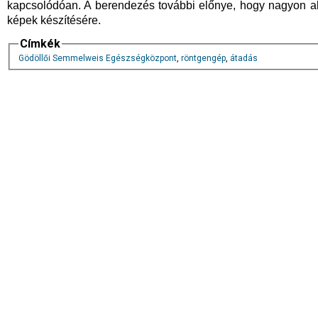
kapcsolódóan. A berendezés további előnye, hogy nagyon al
képek készítésére.
Címkék
Gödöllői Semmelweis Egészségközpont
,
röntgengép
,
átadás