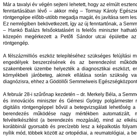
Már a tavalyi év végén sejteni lehetett, hogy az elmúlt eszt
fenntartásában lévő – akkor még – Tormay Károly Egészsé
röntgengépe előbb-utóbb megadja magát, és javítása sem le
Ez nemrégiben bekövetkezett, így az új fenntartónak, a Semme
– Hankó Balázs felsőoktatásért is felelős miniszter hathat
közepén megérkezett a Petőfi Sándor utcai épületbe az
röntgengép.
A félszázmilliós eszköz telepítéséhez szükséges felújítási
engedélyek beszerzésének és az berendezést működtet
szakemberek üzembe helyezték a diagnosztikai eszközt, e
környékbeli járóbeteg, akinek ellátása során szükség v
diagnózisra, ehhez a Gödöllői Semmelweis Egészségközpont f
A február 28-i szűrőnap kezdetén – dr. Merkely Béla, a Semm
és innovációs miniszter és Gémesi György polgármester r
digitális röntgengéppel bővül a betegvizsgálati lehetősé
berendezés működése nagy mértékben automatizált, me
felvételkészítést (a berendezés mozgását), mind az elké
korábbinál gyorsabb és precízebb lesz a képalkotás folyama
nyílik mód, többek között az ortopédiai, a reumatológiai, a 