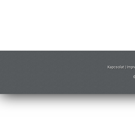
Kapcsolat
|
Imp
©