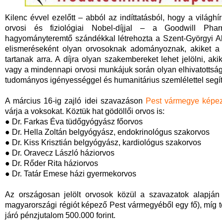
Kilenc évvel ezelőtt – abból az indíttatásból, hogy a világh
orvosi és fiziológiai Nobel-díjjal – a Goodwill Ph
hagyományteremtő szándékkal létrehozta a Szent-Györgyi Al
elismeréseként olyan orvosoknak adományoznak, akiket a
tartanak arra. A díjra olyan szakembereket lehet jelölni, ak
vagy a mindennapi orvosi munkájuk során olyan elhivatottság
tudományos igényességgel és humanitárius szemlélettel segít
A március 16-ig zajló idei szavazáson
Pest vármegye képez
várja a voksokat. Köztük hat gödöllői orvos is:
● Dr. Farkas Éva tüdőgyógyász főorvos
● Dr. Hella Zoltán belgyógyász, endokrinológus szakorvos
● Dr. Kiss Krisztián belgyógyász, kardiológus szakorvos
● Dr. Oravecz László háziorvos
● Dr. Rőder Rita háziorvos
● Dr. Tatár Emese házi gyermekorvos
Az országosan jelölt orvosok közül a szavazatok alapján
magyarországi régiót képező Pest vármegyéből egy fő), míg tov
járó pénzjutalom 500.000 forint.