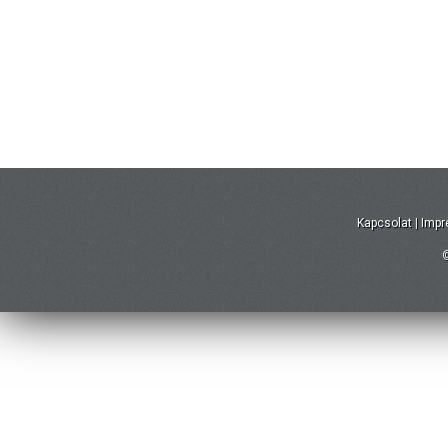
Kapcsolat
|
Imp
©