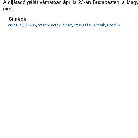
A díjátadó gálát várhatóan április 23-án Budapesten, a M
meg.
Címkék
orvosi díj
,
20206
,
Szent-Györgyi Albert
,
szavazás
,
jelöltek
,
Gödöllő