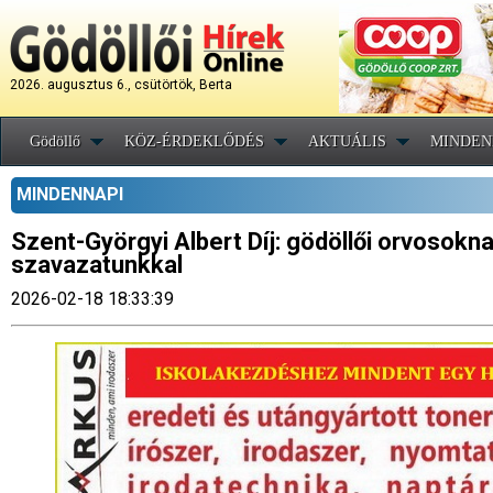
2026. augusztus 6., csütörtök, Berta
Gödöllő
KÖZ-ÉRDEKLŐDÉS
AKTUÁLIS
MINDEN
MINDENNAPI
Szent-Györgyi Albert Díj: gödöllői orvosok
szavazatunkkal
2026-02-18 18:33:39